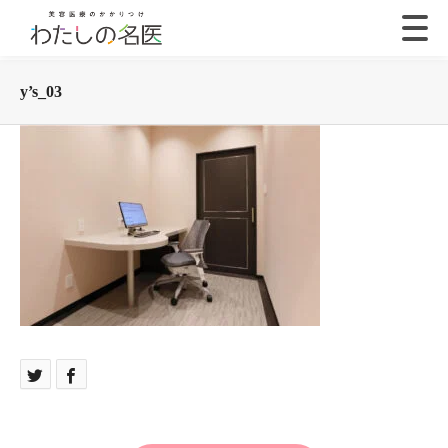
y’s_03