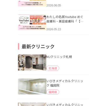
りすがりの皮膚科医”がスレ
2026.06.05
ッズの肌悩みに本気で答え
てみた」を公開いたしまし
た。
わたしの名医Youtube めぐ
皮膚科・美容皮膚科「【ヒ
アルロン酸×ボトックス併
2026.05.22
用】ハイブリッド注入を美
容皮膚科医が徹底解説」を
公開いたしました。
最新クリニック
MJクリニック札幌
北海道
いびきメディカルクリニッ
ク 福岡院
福岡県
いびきメディカルクリニッ