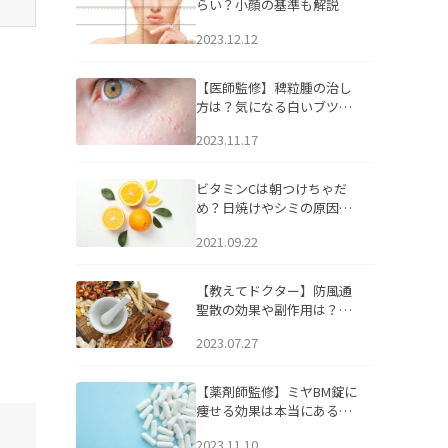
らい？小顔の基準も解説
2023.12.12
【医師監修】稗粒腫の治し
方は？気になる白いブツブ
ツの原因と自宅でできるケ
2023.11.17
アについて
ビタミンCは朝つけちゃだ
め？日焼けやシミの原因に
なるってホント？
2021.09.22
【教えてドクター】防風通
聖散の効果や副作用は？長
期服用は危険なの？
2023.07.27
【薬剤師監修】ミヤBM錠に
痩せる効果は本当にある
の？
2023.11.10