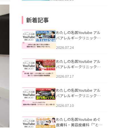
新着記事
わたしの名医Youtube アル
バアレルギークリニック札
幌「30代から急に老けて見
2026.07.24
える男性へ｜医師が教える
「最初にやるべき3つ」」を
公開いたしました。
わたしの名医Youtube アル
バアレルギークリニック札
幌「赤ら顔・酒さ・ニキビ
2026.07.17
跡にVビームは効く？向いて
いる赤みを医師が徹底解
説」を公開いたしました。
わたしの名医Youtube アル
バアレルギークリニック札
幌「マンジャロのリアル｜
2026.07.10
医師が明かす副作用・リバ
ウンド・正しい使い方」を
公開いたしました。
わたしの名医Youtube めぐ
皮膚科・美容皮膚科「”とお