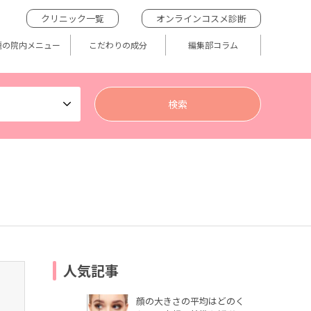
クリニック一覧
オンラインコスメ診断
題の院内メニュー
こだわりの成分
編集部コラム
人気記事
顔の大きさの平均はどのく