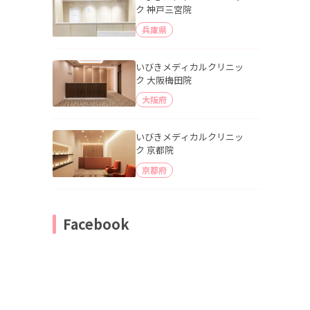
ク 神戸三宮院
兵庫県
いびきメディカルクリニッ
ク 大阪梅田院
大阪府
いびきメディカルクリニッ
ク 京都院
京都府
Facebook