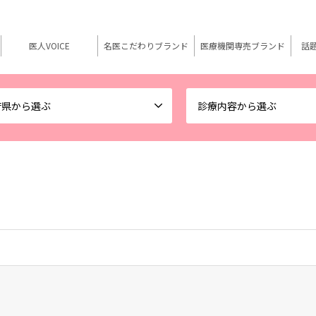
医人VOICE
名医こだわりブランド
医療機関専売ブランド
話
府県から選ぶ
診療内容から選ぶ