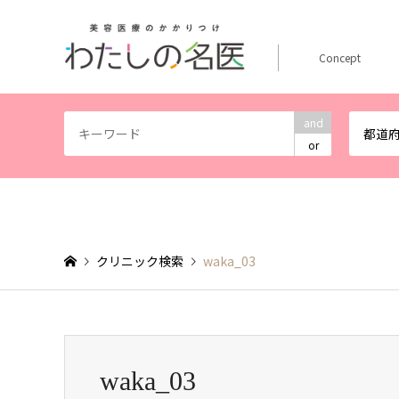
Concept
and
都道
or
クリニック検索
waka_03
waka_03