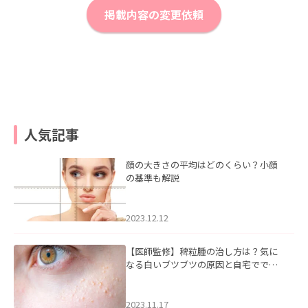
掲載内容の変更依頼
人気記事
顔の大きさの平均はどのくらい？小顔
の基準も解説
2023.12.12
【医師監修】稗粒腫の治し方は？気に
なる白いブツブツの原因と自宅ででき
るケアについて
2023.11.17