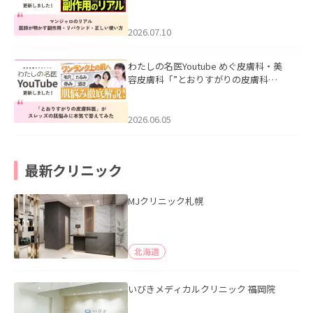
ル｜医師が明かす副作用・リバウン
ド・正しい使い方」を公開いたしまし
た。
2026.07.10
わたしの名医Youtube めぐ皮膚科・美
容皮膚科「”とおりすがりの皮膚科
医”がスレッズの肌悩みに本気で答えて
みた」を公開いたしました。
2026.06.05
最新クリニック
MJクリニック札幌
北海道
いびきメディカルクリニック 福岡院