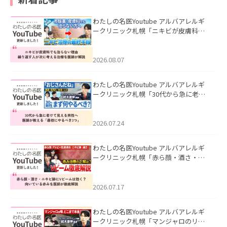
わたしの名医Youtube アルバアレルギ
ークリニック札幌「ニキビが皮膚科で
も治らない理由｜繰り返す人が次に考
える治療を医師が解説」を公開いたし
ました。
2026.08.07
わたしの名医Youtube アルバアレルギ
ークリニック札幌「30代から急に老け
て見える男性へ｜医師が教える「最初
にやるべき3つ」」を公開いたしまし
た。
2026.07.24
わたしの名医Youtube アルバアレルギ
ークリニック札幌「赤ら顔・酒さ・ニ
キビ跡にVビームは効く？向いている赤
みを医師が徹底解説」を公開いたしま
した。
2026.07.17
わたしの名医Youtube アルバアレルギ
ークリニック札幌「マンジャロのリア