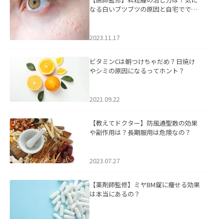
なる白いブツブツの原因と自宅ででき
るケアについて
2023.11.17
ビタミンCは朝つけちゃだめ？日焼け
やシミの原因になるってホント？
2021.09.22
【教えてドクター】防風通聖散の効果
や副作用は？長期服用は危険なの？
2023.07.27
【薬剤師監修】ミヤBM錠に痩せる効果
は本当にあるの？