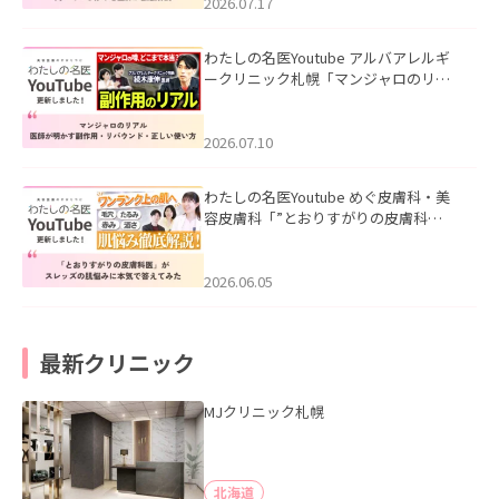
した。
2026.07.17
わたしの名医Youtube アルバアレルギ
ークリニック札幌「マンジャロのリア
ル｜医師が明かす副作用・リバウン
ド・正しい使い方」を公開いたしまし
た。
2026.07.10
わたしの名医Youtube めぐ皮膚科・美
容皮膚科「”とおりすがりの皮膚科
医”がスレッズの肌悩みに本気で答えて
みた」を公開いたしました。
2026.06.05
最新クリニック
MJクリニック札幌
北海道