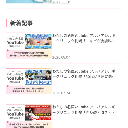
2023.11.10
新着記事
わたしの名医Youtube アルバアレルギ
ークリニック札幌「ニキビが皮膚科で
も治らない理由｜繰り返す人が次に考
える治療を医師が解説」を公開いたし
ました。
2026.08.07
わたしの名医Youtube アルバアレルギ
ークリニック札幌「30代から急に老け
て見える男性へ｜医師が教える「最初
にやるべき3つ」」を公開いたしまし
た。
2026.07.24
わたしの名医Youtube アルバアレルギ
ークリニック札幌「赤ら顔・酒さ・ニ
キビ跡にVビームは効く？向いている赤
みを医師が徹底解説」を公開いたしま