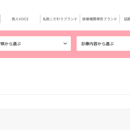
医人VOICE
名医こだわりブランド
医療機関専売ブランド
話
府県から選ぶ
診療内容から選ぶ