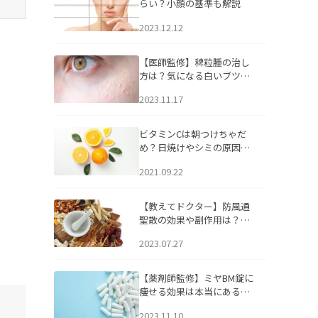
らい？小顔の基準も解説
2023.12.12
【医師監修】稗粒腫の治し
方は？気になる白いブツブ
ツの原因と自宅でできるケ
2023.11.17
アについて
ビタミンCは朝つけちゃだ
め？日焼けやシミの原因に
なるってホント？
2021.09.22
【教えてドクター】防風通
聖散の効果や副作用は？長
期服用は危険なの？
2023.07.27
【薬剤師監修】ミヤBM錠に
痩せる効果は本当にある
の？
2023.11.10