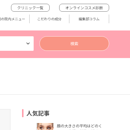
クリニック一覧
オンラインコスメ診断
題の院内メニュー
こだわりの成分
編集部コラム
人気記事
顔の大きさの平均はどのく