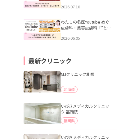
幌「マンジャロのリアル｜
2026.07.10
医師が明かす副作用・リバ
ウンド・正しい使い方」を
公開いたしました。
わたしの名医Youtube めぐ
皮膚科・美容皮膚科「”とお
りすがりの皮膚科医”がスレ
2026.06.05
ッズの肌悩みに本気で答え
てみた」を公開いたしまし
た。
最新クリニック
MJクリニック札幌
北海道
いびきメディカルクリニッ
ク 福岡院
福岡県
いびきメディカルクリニッ