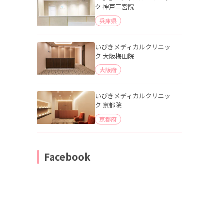
ク 神戸三宮院
兵庫県
いびきメディカルクリニッ
ク 大阪梅田院
大阪府
いびきメディカルクリニッ
ク 京都院
京都府
Facebook