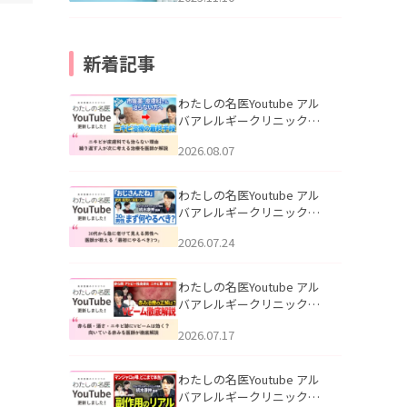
新着記事
わたしの名医Youtube アル
バアレルギークリニック札
幌「ニキビが皮膚科でも治
2026.08.07
らない理由｜繰り返す人が
次に考える治療を医師が解
説」を公開いたしました。
わたしの名医Youtube アル
バアレルギークリニック札
幌「30代から急に老けて見
2026.07.24
える男性へ｜医師が教える
「最初にやるべき3つ」」を
公開いたしました。
わたしの名医Youtube アル
バアレルギークリニック札
幌「赤ら顔・酒さ・ニキビ
2026.07.17
跡にVビームは効く？向いて
いる赤みを医師が徹底解
説」を公開いたしました。
わたしの名医Youtube アル
バアレルギークリニック札