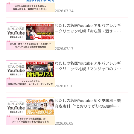
にやるべき3つ」」を公開いたしまし
た。
2026.07.24
わたしの名医Youtube アルバアレルギ
ークリニック札幌「赤ら顔・酒さ・ニ
キビ跡にVビームは効く？向いている赤
みを医師が徹底解説」を公開いたしま
した。
2026.07.17
わたしの名医Youtube アルバアレルギ
ークリニック札幌「マンジャロのリア
ル｜医師が明かす副作用・リバウン
ド・正しい使い方」を公開いたしまし
た。
2026.07.10
わたしの名医Youtube めぐ皮膚科・美
容皮膚科「”とおりすがりの皮膚科
医”がスレッズの肌悩みに本気で答えて
みた」を公開いたしました。
2026.06.05