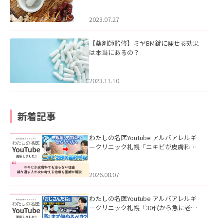
2023.07.27
【薬剤師監修】ミヤBM錠に痩せる効果
は本当にあるの？
2023.11.10
新着記事
わたしの名医Youtube アルバアレルギ
ークリニック札幌「ニキビが皮膚科で
も治らない理由｜繰り返す人が次に考
える治療を医師が解説」を公開いたし
ました。
2026.08.07
わたしの名医Youtube アルバアレルギ
ークリニック札幌「30代から急に老け
て見える男性へ｜医師が教える「最初