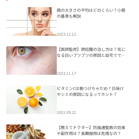
顔の大きさの平均はどのくらい？小顔
の基準も解説
2023.12.12
【医師監修】稗粒腫の治し方は？気に
なる白いブツブツの原因と自宅ででき
るケアについて
2023.11.17
ビタミンCは朝つけちゃだめ？日焼け
やシミの原因になるってホント？
2021.09.22
【教えてドクター】防風通聖散の効果
や副作用は？長期服用は危険なの？