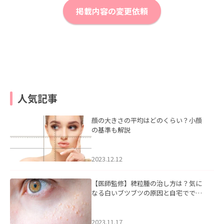
掲載内容の変更依頼
人気記事
顔の大きさの平均はどのくらい？小顔
の基準も解説
2023.12.12
【医師監修】稗粒腫の治し方は？気に
なる白いブツブツの原因と自宅ででき
るケアについて
2023.11.17