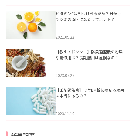
ビタミンCは朝つけちゃだめ？日焼け
やシミの原因になるってホント？
2021.09.22
【教えてドクター】防風通聖散の効果
や副作用は？長期服用は危険なの？
2023.07.27
【薬剤師監修】ミヤBM錠に痩せる効果
は本当にあるの？
2023.11.10
新着記事