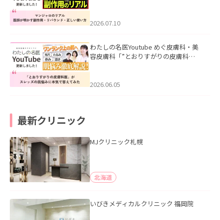
ル｜医師が明かす副作用・リバウン
ド・正しい使い方」を公開いたしまし
た。
2026.07.10
わたしの名医Youtube めぐ皮膚科・美
容皮膚科「”とおりすがりの皮膚科
医”がスレッズの肌悩みに本気で答えて
みた」を公開いたしました。
2026.06.05
最新クリニック
MJクリニック札幌
北海道
いびきメディカルクリニック 福岡院