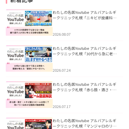
わたしの名医Youtube アルバアレルギ
ークリニック札幌「ニキビが皮膚科で
も治らない理由｜繰り返す人が次に考
える治療を医師が解説」を公開いたし
ました。
2026.08.07
わたしの名医Youtube アルバアレルギ
ークリニック札幌「30代から急に老け
て見える男性へ｜医師が教える「最初
にやるべき3つ」」を公開いたしまし
た。
2026.07.24
わたしの名医Youtube アルバアレルギ
ークリニック札幌「赤ら顔・酒さ・ニ
キビ跡にVビームは効く？向いている赤
みを医師が徹底解説」を公開いたしま
した。
2026.07.17
わたしの名医Youtube アルバアレルギ
ークリニック札幌「マンジャロのリア