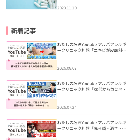
2023.11.10
新着記事
わたしの名医Youtube アルバアレルギ
ークリニック札幌「ニキビが皮膚科で
も治らない理由｜繰り返す人が次に考
える治療を医師が解説」を公開いたし
ました。
2026.08.07
わたしの名医Youtube アルバアレルギ
ークリニック札幌「30代から急に老け
て見える男性へ｜医師が教える「最初
にやるべき3つ」」を公開いたしまし
た。
2026.07.24
わたしの名医Youtube アルバアレルギ
ークリニック札幌「赤ら顔・酒さ・ニ
キビ跡にVビームは効く？向いている赤