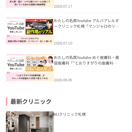
みを医師が徹底解説」を公開いたしま
した。
2026.07.17
わたしの名医Youtube アルバアレルギ
ークリニック札幌「マンジャロのリア
ル｜医師が明かす副作用・リバウン
ド・正しい使い方」を公開いたしまし
た。
2026.07.10
わたしの名医Youtube めぐ皮膚科・美
容皮膚科「”とおりすがりの皮膚科
医”がスレッズの肌悩みに本気で答えて
みた」を公開いたしました。
2026.06.05
最新クリニック
MJクリニック札幌