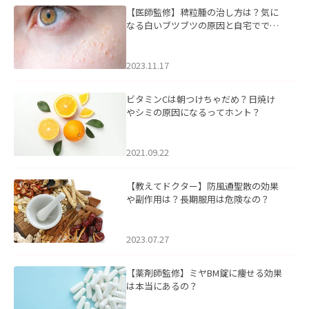
【医師監修】稗粒腫の治し方は？気に
なる白いブツブツの原因と自宅ででき
るケアについて
2023.11.17
ビタミンCは朝つけちゃだめ？日焼け
やシミの原因になるってホント？
2021.09.22
【教えてドクター】防風通聖散の効果
や副作用は？長期服用は危険なの？
2023.07.27
【薬剤師監修】ミヤBM錠に痩せる効果
は本当にあるの？