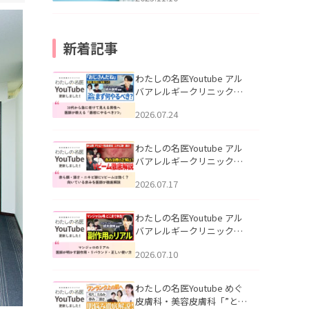
新着記事
わたしの名医Youtube アル
バアレルギークリニック札
幌「30代から急に老けて見
2026.07.24
える男性へ｜医師が教える
「最初にやるべき3つ」」を
公開いたしました。
わたしの名医Youtube アル
バアレルギークリニック札
幌「赤ら顔・酒さ・ニキビ
2026.07.17
跡にVビームは効く？向いて
いる赤みを医師が徹底解
説」を公開いたしました。
わたしの名医Youtube アル
バアレルギークリニック札
幌「マンジャロのリアル｜
2026.07.10
医師が明かす副作用・リバ
ウンド・正しい使い方」を
公開いたしました。
わたしの名医Youtube めぐ
皮膚科・美容皮膚科「”とお