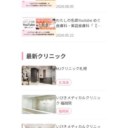
りすがりの皮膚科医”がスレ
2026.06.05
ッズの肌悩みに本気で答え
てみた」を公開いたしまし
た。
わたしの名医Youtube めぐ
皮膚科・美容皮膚科「【ヒ
アルロン酸×ボトックス併
2026.05.22
用】ハイブリッド注入を美
容皮膚科医が徹底解説」を
公開いたしました。
最新クリニック
MJクリニック札幌
北海道
いびきメディカルクリニッ
ク 福岡院
福岡県
いびきメディカルクリニッ