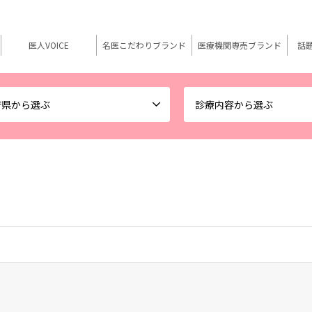
医人VOICE
名医こだわりブランド
医療機関専売ブランド
話
府県から選ぶ
診療内容から選ぶ