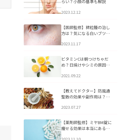
らい？小顔の基準も解説
2023.12.12
【医師監修】稗粒腫の治し
方は？気になる白いブツブ
ツの原因と自宅でできるケ
2023.11.17
アについて
ビタミンCは朝つけちゃだ
め？日焼けやシミの原因に
なるってホント？
2021.09.22
【教えてドクター】防風通
聖散の効果や副作用は？長
期服用は危険なの？
2023.07.27
【薬剤師監修】ミヤBM錠に
痩せる効果は本当にある
の？
2023.11.10