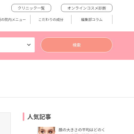
クリニック一覧
オンラインコスメ診断
題の院内メニュー
こだわりの成分
編集部コラム
人気記事
顔の大きさの平均はどのく