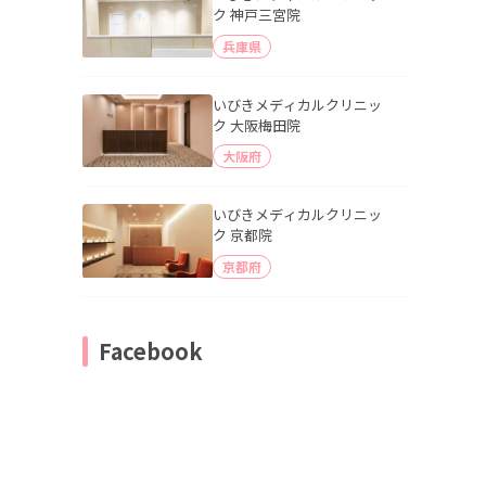
ク 神戸三宮院
兵庫県
いびきメディカルクリニッ
ク 大阪梅田院
大阪府
いびきメディカルクリニッ
ク 京都院
京都府
Facebook