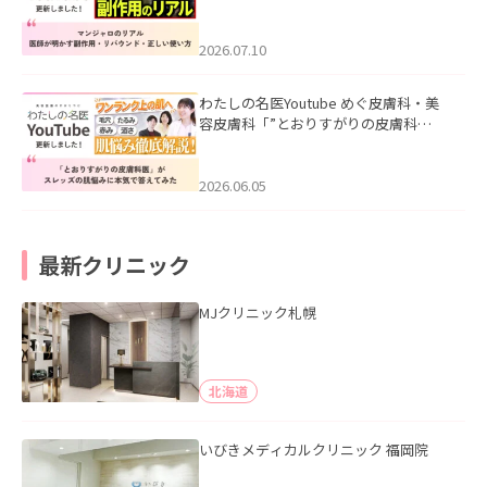
ル｜医師が明かす副作用・リバウン
ド・正しい使い方」を公開いたしまし
た。
2026.07.10
わたしの名医Youtube めぐ皮膚科・美
容皮膚科「”とおりすがりの皮膚科
医”がスレッズの肌悩みに本気で答えて
みた」を公開いたしました。
2026.06.05
最新クリニック
MJクリニック札幌
北海道
いびきメディカルクリニック 福岡院