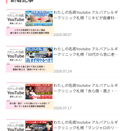
わたしの名医Youtube アルバアレルギ
ークリニック札幌「ニキビが皮膚科で
も治らない理由｜繰り返す人が次に考
える治療を医師が解説」を公開いたし
ました。
2026.08.07
わたしの名医Youtube アルバアレルギ
ークリニック札幌「30代から急に老け
て見える男性へ｜医師が教える「最初
にやるべき3つ」」を公開いたしまし
た。
2026.07.24
わたしの名医Youtube アルバアレルギ
ークリニック札幌「赤ら顔・酒さ・ニ
キビ跡にVビームは効く？向いている赤
みを医師が徹底解説」を公開いたしま
した。
2026.07.17
わたしの名医Youtube アルバアレルギ
ークリニック札幌「マンジャロのリア