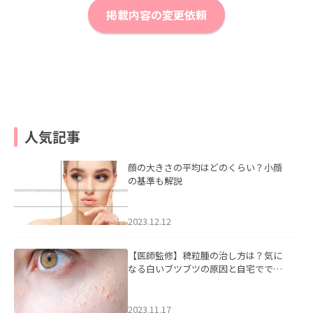
掲載内容の変更依頼
人気記事
顔の大きさの平均はどのくらい？小顔
の基準も解説
2023.12.12
【医師監修】稗粒腫の治し方は？気に
なる白いブツブツの原因と自宅ででき
るケアについて
2023.11.17