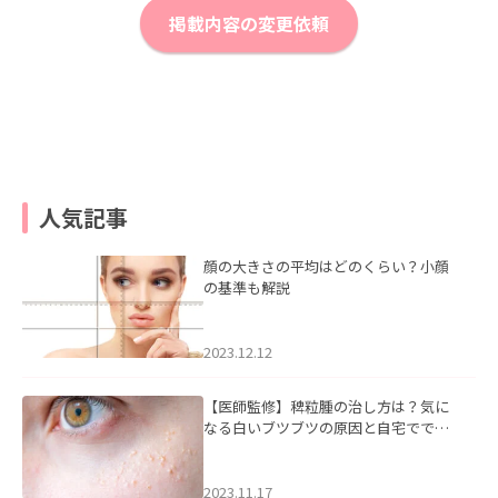
掲載内容の変更依頼
人気記事
顔の大きさの平均はどのくらい？小顔
の基準も解説
2023.12.12
【医師監修】稗粒腫の治し方は？気に
なる白いブツブツの原因と自宅ででき
るケアについて
2023.11.17