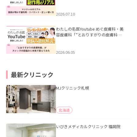
ル｜医師が明かす副作用・リバウン
ド・正しい使い方」を公開いたしまし
た。
2026.07.10
わたしの名医Youtube めぐ皮膚科・美
容皮膚科「”とおりすがりの皮膚科
医”がスレッズの肌悩みに本気で答えて
みた」を公開いたしました。
2026.06.05
最新クリニック
MJクリニック札幌
北海道
いびきメディカルクリニック 福岡院