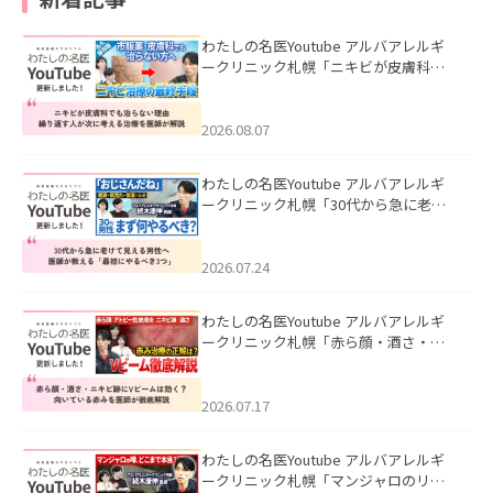
わたしの名医Youtube アルバアレルギ
ークリニック札幌「ニキビが皮膚科で
も治らない理由｜繰り返す人が次に考
える治療を医師が解説」を公開いたし
ました。
2026.08.07
わたしの名医Youtube アルバアレルギ
ークリニック札幌「30代から急に老け
て見える男性へ｜医師が教える「最初
にやるべき3つ」」を公開いたしまし
た。
2026.07.24
わたしの名医Youtube アルバアレルギ
ークリニック札幌「赤ら顔・酒さ・ニ
キビ跡にVビームは効く？向いている赤
みを医師が徹底解説」を公開いたしま
した。
2026.07.17
わたしの名医Youtube アルバアレルギ
ークリニック札幌「マンジャロのリア