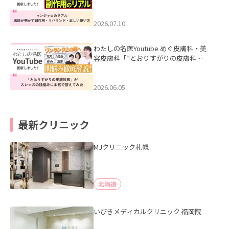
ル｜医師が明かす副作用・リバウン
ド・正しい使い方」を公開いたしまし
た。
2026.07.10
わたしの名医Youtube めぐ皮膚科・美
容皮膚科「”とおりすがりの皮膚科
医”がスレッズの肌悩みに本気で答えて
みた」を公開いたしました。
2026.06.05
最新クリニック
MJクリニック札幌
北海道
いびきメディカルクリニック 福岡院