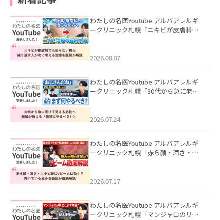
わたしの名医Youtube アルバアレルギ
ークリニック札幌「ニキビが皮膚科で
も治らない理由｜繰り返す人が次に考
える治療を医師が解説」を公開いたし
ました。
2026.08.07
わたしの名医Youtube アルバアレルギ
ークリニック札幌「30代から急に老け
て見える男性へ｜医師が教える「最初
にやるべき3つ」」を公開いたしまし
た。
2026.07.24
わたしの名医Youtube アルバアレルギ
ークリニック札幌「赤ら顔・酒さ・ニ
キビ跡にVビームは効く？向いている赤
みを医師が徹底解説」を公開いたしま
した。
2026.07.17
わたしの名医Youtube アルバアレルギ
ークリニック札幌「マンジャロのリア