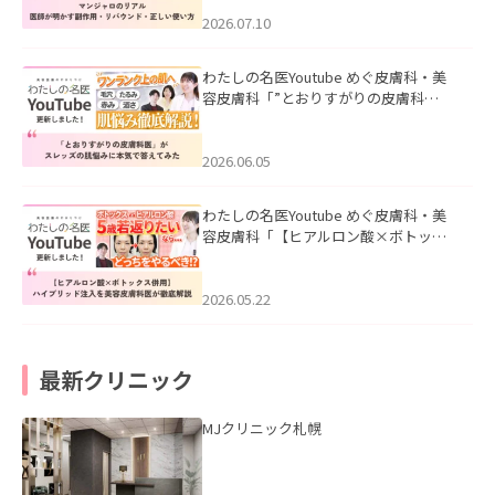
ド・正しい使い方」を公開いたしまし
た。
2026.07.10
わたしの名医Youtube めぐ皮膚科・美
容皮膚科「”とおりすがりの皮膚科
医”がスレッズの肌悩みに本気で答えて
みた」を公開いたしました。
2026.06.05
わたしの名医Youtube めぐ皮膚科・美
容皮膚科「【ヒアルロン酸×ボトック
ス併用】ハイブリッド注入を美容皮膚
科医が徹底解説」を公開いたしまし
た。
2026.05.22
最新クリニック
MJクリニック札幌