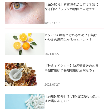
【医師監修】稗粒腫の治し方は？気に
なる白いブツブツの原因と自宅ででき
るケアについて
2023.11.17
ビタミンCは朝つけちゃだめ？日焼け
やシミの原因になるってホント？
2021.09.22
【教えてドクター】防風通聖散の効果
や副作用は？長期服用は危険なの？
2023.07.27
【薬剤師監修】ミヤBM錠に痩せる効果
は本当にあるの？