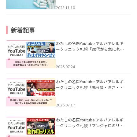
2023.11.10
新着記事
わたしの名医Youtube アルバアレルギ
ークリニック札幌「30代から急に老け
て見える男性へ｜医師が教える「最初
にやるべき3つ」」を公開いたしまし
た。
2026.07.24
わたしの名医Youtube アルバアレルギ
ークリニック札幌「赤ら顔・酒さ・ニ
キビ跡にVビームは効く？向いている赤
みを医師が徹底解説」を公開いたしま
した。
2026.07.17
わたしの名医Youtube アルバアレルギ
ークリニック札幌「マンジャロのリア
ル｜医師が明かす副作用・リバウン