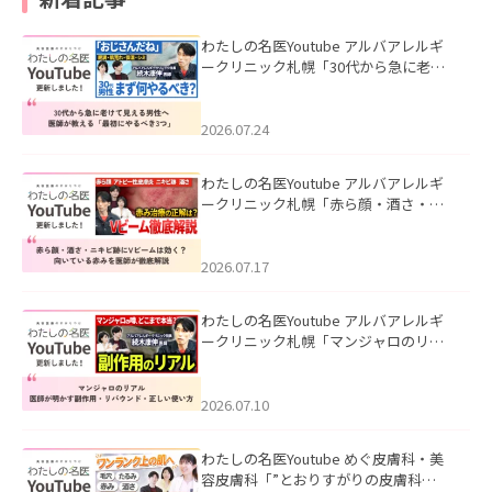
わたしの名医Youtube アルバアレルギ
ークリニック札幌「30代から急に老け
て見える男性へ｜医師が教える「最初
にやるべき3つ」」を公開いたしまし
た。
2026.07.24
わたしの名医Youtube アルバアレルギ
ークリニック札幌「赤ら顔・酒さ・ニ
キビ跡にVビームは効く？向いている赤
みを医師が徹底解説」を公開いたしま
した。
2026.07.17
わたしの名医Youtube アルバアレルギ
ークリニック札幌「マンジャロのリア
ル｜医師が明かす副作用・リバウン
ド・正しい使い方」を公開いたしまし
た。
2026.07.10
わたしの名医Youtube めぐ皮膚科・美
容皮膚科「”とおりすがりの皮膚科