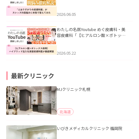
医”がスレッズの肌悩みに本気で答えて
みた」を公開いたしました。
2026.06.05
わたしの名医Youtube めぐ皮膚科・美
容皮膚科「【ヒアルロン酸×ボトック
ス併用】ハイブリッド注入を美容皮膚
科医が徹底解説」を公開いたしまし
た。
2026.05.22
最新クリニック
MJクリニック札幌
北海道
いびきメディカルクリニック 福岡院