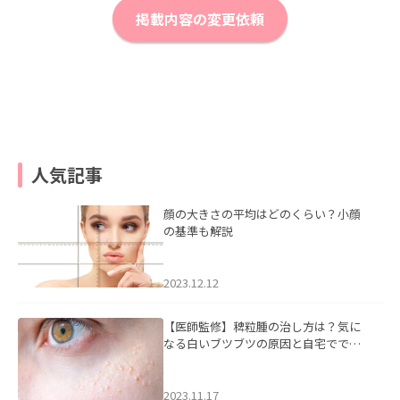
掲載内容の変更依頼
人気記事
顔の大きさの平均はどのくらい？小顔
の基準も解説
2023.12.12
【医師監修】稗粒腫の治し方は？気に
なる白いブツブツの原因と自宅ででき
るケアについて
2023.11.17