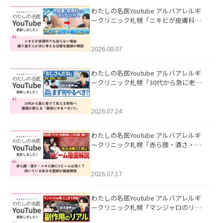
わたしの名医Youtube アルバアレルギ
ークリニック札幌「ニキビが皮膚科で
も治らない理由｜繰り返す人が次に考
える治療を医師が解説」を公開いたし
ました。
2026.08.07
わたしの名医Youtube アルバアレルギ
ークリニック札幌「30代から急に老け
て見える男性へ｜医師が教える「最初
にやるべき3つ」」を公開いたしまし
た。
2026.07.24
わたしの名医Youtube アルバアレルギ
ークリニック札幌「赤ら顔・酒さ・ニ
キビ跡にVビームは効く？向いている赤
みを医師が徹底解説」を公開いたしま
した。
2026.07.17
わたしの名医Youtube アルバアレルギ
ークリニック札幌「マンジャロのリア
ル｜医師が明かす副作用・リバウン