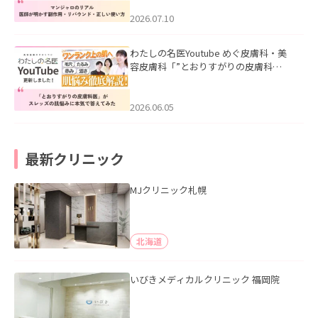
ド・正しい使い方」を公開いたしまし
た。
2026.07.10
わたしの名医Youtube めぐ皮膚科・美
容皮膚科「”とおりすがりの皮膚科
医”がスレッズの肌悩みに本気で答えて
みた」を公開いたしました。
2026.06.05
最新クリニック
MJクリニック札幌
北海道
いびきメディカルクリニック 福岡院