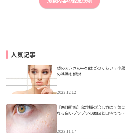
掲載内容の変更依頼
人気記事
顔の大きさの平均はどのくらい？小顔
の基準も解説
2023.12.12
【医師監修】稗粒腫の治し方は？気に
なる白いブツブツの原因と自宅ででき
るケアについて
2023.11.17