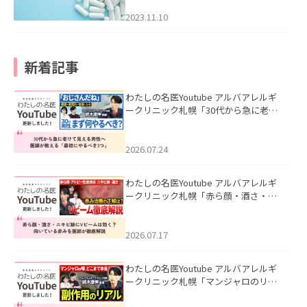
2023.11.10
新着記事
わたしの名医Youtube アルバアレルギ
ークリニック札幌「30代から急に老け
て見える男性へ｜医師が教える「最初
にやるべき3つ」」を公開いたしまし
た。
2026.07.24
わたしの名医Youtube アルバアレルギ
ークリニック札幌「赤ら顔・酒さ・ニ
キビ跡にVビームは効く？向いている赤
みを医師が徹底解説」を公開いたしま
した。
2026.07.17
わたしの名医Youtube アルバアレルギ
ークリニック札幌「マンジャロのリア
ル｜医師が明かす副作用・リバウン