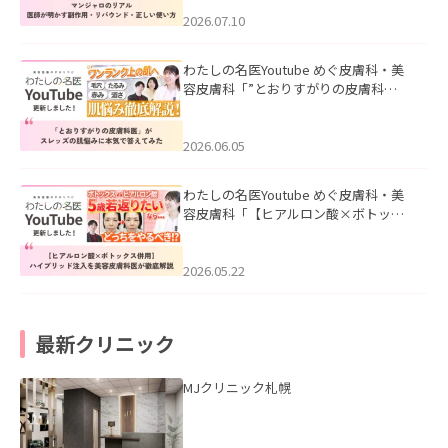
ド・正しい使い方」を公開いたしまし
た。
2026.07.10
わたしの名医Youtube めぐ皮膚科・美
容皮膚科「”とおりすがりの皮膚科
医”がスレッズの肌悩みに本気で答えて
みた」を公開いたしました。
2026.06.05
わたしの名医Youtube めぐ皮膚科・美
容皮膚科「【ヒアルロン酸×ボトック
ス併用】ハイブリッド注入を美容皮膚
科医が徹底解説」を公開いたしまし
た。
2026.05.22
最新クリニック
MJクリニック札幌