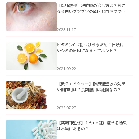
【医師監修】稗粒腫の治し方は？気に
なる白いブツブツの原因と自宅ででき
るケアについて
2023.11.17
ビタミンCは朝つけちゃだめ？日焼け
やシミの原因になるってホント？
2021.09.22
【教えてドクター】防風通聖散の効果
や副作用は？長期服用は危険なの？
2023.07.27
【薬剤師監修】ミヤBM錠に痩せる効果
は本当にあるの？