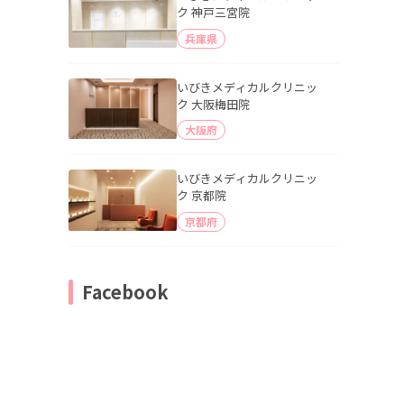
ク 神戸三宮院
兵庫県
いびきメディカルクリニッ
ク 大阪梅田院
大阪府
いびきメディカルクリニッ
ク 京都院
京都府
Facebook