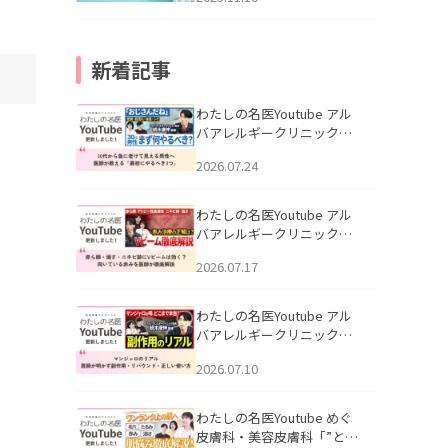
新着記事
わたしの名医Youtube アル
バアレルギークリニック札
幌「30代から急に老けて見
2026.07.24
える男性へ｜医師が教える
「最初にやるべき3つ」」を
公開いたしました。
わたしの名医Youtube アル
バアレルギークリニック札
幌「赤ら顔・酒さ・ニキビ
2026.07.17
跡にVビームは効く？向いて
いる赤みを医師が徹底解
説」を公開いたしました。
わたしの名医Youtube アル
バアレルギークリニック札
幌「マンジャロのリアル｜
2026.07.10
医師が明かす副作用・リバ
ウンド・正しい使い方」を
公開いたしました。
わたしの名医Youtube めぐ
皮膚科・美容皮膚科「”とお