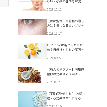
らい？小顔の基準も解説
2023.12.12
【医師監修】稗粒腫の治し
方は？気になる白いブツブ
ツの原因と自宅でできるケ
2023.11.17
アについて
ビタミンCは朝つけちゃだ
め？日焼けやシミの原因に
なるってホント？
2021.09.22
【教えてドクター】防風通
聖散の効果や副作用は？長
期服用は危険なの？
2023.07.27
【薬剤師監修】ミヤBM錠に
痩せる効果は本当にある
の？
2023.11.10