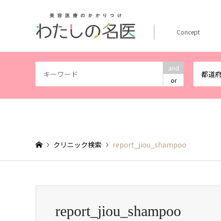
Concept
and
都道
or
クリニック検索
report_jiou_shampoo
report_jiou_shampoo