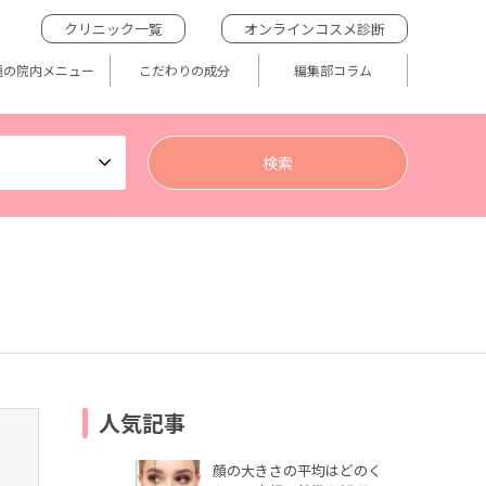
クリニック一覧
オンラインコスメ診断
題の院内メニュー
こだわりの成分
編集部コラム
人気記事
顔の大きさの平均はどのく