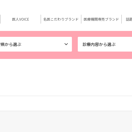
医人VOICE
名医こだわりブランド
医療機関専売ブランド
話
府県から選ぶ
診療内容から選ぶ