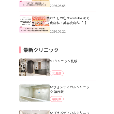
りすがりの皮膚科医”がスレ
2026.06.05
ッズの肌悩みに本気で答え
てみた」を公開いたしまし
た。
わたしの名医Youtube めぐ
皮膚科・美容皮膚科「【ヒ
アルロン酸×ボトックス併
2026.05.22
用】ハイブリッド注入を美
容皮膚科医が徹底解説」を
公開いたしました。
最新クリニック
MJクリニック札幌
北海道
いびきメディカルクリニッ
ク 福岡院
福岡県
いびきメディカルクリニッ