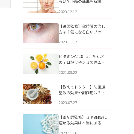
らい？小顔の基準も解説
2023.12.12
【医師監修】稗粒腫の治し
方は？気になる白いブツブ
ツの原因と自宅でできるケ
2023.11.17
アについて
ビタミンCは朝つけちゃだ
め？日焼けやシミの原因に
なるってホント？
2021.09.22
【教えてドクター】防風通
聖散の効果や副作用は？長
期服用は危険なの？
2023.07.27
【薬剤師監修】ミヤBM錠に
痩せる効果は本当にある
の？
2023.11.10