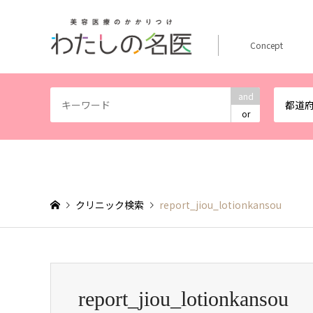
Concept
and
都道
or
クリニック検索
report_jiou_lotionkansou
report_jiou_lotionkansou