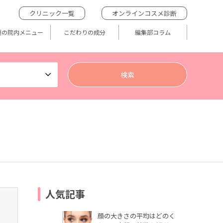
クリニック一覧
オンラインコスメ診断
題の院内メニュー
こだわりの成分
編集部コラム
人気記事
顔の大きさの平均はどのく