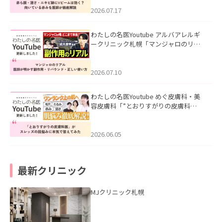
みを医師が徹底解説」を公開いたしま
した。
2026.07.17
わたしの名医Youtube アルバアレルギ
ークリニック札幌「マンジャロのリア
ル｜医師が明かす副作用・リバウン
ド・正しい使い方」を公開いたしまし
た。
2026.07.10
わたしの名医Youtube めぐ皮膚科・美
容皮膚科「”とおりすがりの皮膚科
医”がスレッズの肌悩みに本気で答えて
みた」を公開いたしました。
2026.06.05
最新クリニック
MJクリニック札幌