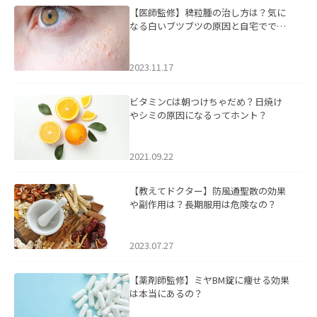
【医師監修】稗粒腫の治し方は？気に
なる白いブツブツの原因と自宅ででき
るケアについて
2023.11.17
ビタミンCは朝つけちゃだめ？日焼け
やシミの原因になるってホント？
2021.09.22
【教えてドクター】防風通聖散の効果
や副作用は？長期服用は危険なの？
2023.07.27
【薬剤師監修】ミヤBM錠に痩せる効果
は本当にあるの？