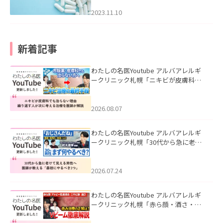
2023.11.10
新着記事
わたしの名医Youtube アルバアレルギ
ークリニック札幌「ニキビが皮膚科で
も治らない理由｜繰り返す人が次に考
える治療を医師が解説」を公開いたし
ました。
2026.08.07
わたしの名医Youtube アルバアレルギ
ークリニック札幌「30代から急に老け
て見える男性へ｜医師が教える「最初
にやるべき3つ」」を公開いたしまし
た。
2026.07.24
わたしの名医Youtube アルバアレルギ
ークリニック札幌「赤ら顔・酒さ・ニ
キビ跡にVビームは効く？向いている赤