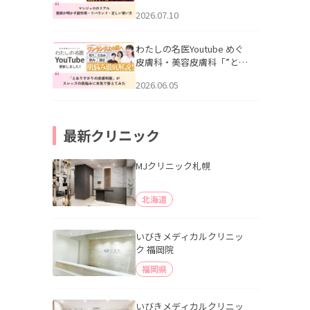
幌「マンジャロのリアル｜
2026.07.10
医師が明かす副作用・リバ
ウンド・正しい使い方」を
公開いたしました。
わたしの名医Youtube めぐ
皮膚科・美容皮膚科「”とお
りすがりの皮膚科医”がスレ
2026.06.05
ッズの肌悩みに本気で答え
てみた」を公開いたしまし
た。
最新クリニック
MJクリニック札幌
北海道
いびきメディカルクリニッ
ク 福岡院
福岡県
いびきメディカルクリニッ