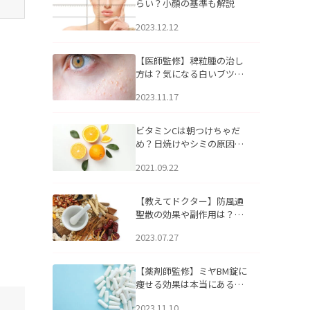
らい？小顔の基準も解説
2023.12.12
【医師監修】稗粒腫の治し
方は？気になる白いブツブ
ツの原因と自宅でできるケ
2023.11.17
アについて
ビタミンCは朝つけちゃだ
め？日焼けやシミの原因に
なるってホント？
2021.09.22
【教えてドクター】防風通
聖散の効果や副作用は？長
期服用は危険なの？
2023.07.27
【薬剤師監修】ミヤBM錠に
痩せる効果は本当にある
の？
2023.11.10