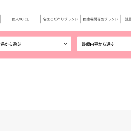
医人VOICE
名医こだわりブランド
医療機関専売ブランド
話
府県から選ぶ
診療内容から選ぶ