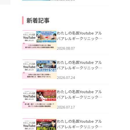
新着記事
わたしの名医Youtube アル
バアレルギークリニック札
幌「ニキビが皮膚科でも治
2026.08.07
らない理由｜繰り返す人が
次に考える治療を医師が解
説」を公開いたしました。
わたしの名医Youtube アル
バアレルギークリニック札
幌「30代から急に老けて見
2026.07.24
える男性へ｜医師が教える
「最初にやるべき3つ」」を
公開いたしました。
わたしの名医Youtube アル
バアレルギークリニック札
幌「赤ら顔・酒さ・ニキビ
2026.07.17
跡にVビームは効く？向いて
いる赤みを医師が徹底解
説」を公開いたしました。
わたしの名医Youtube アル
バアレルギークリニック札