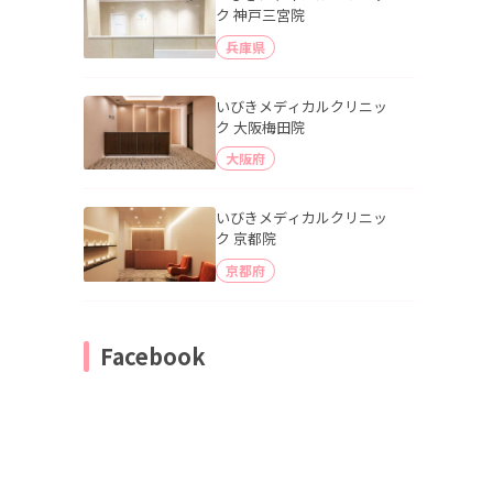
ク 神戸三宮院
兵庫県
いびきメディカルクリニッ
ク 大阪梅田院
大阪府
いびきメディカルクリニッ
ク 京都院
京都府
Facebook