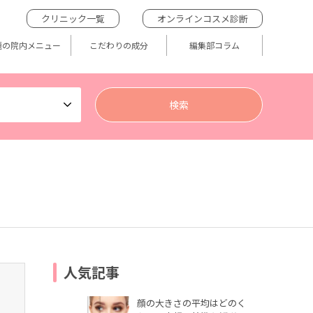
クリニック一覧
オンラインコスメ診断
題の院内メニュー
こだわりの成分
編集部コラム
人気記事
顔の大きさの平均はどのく