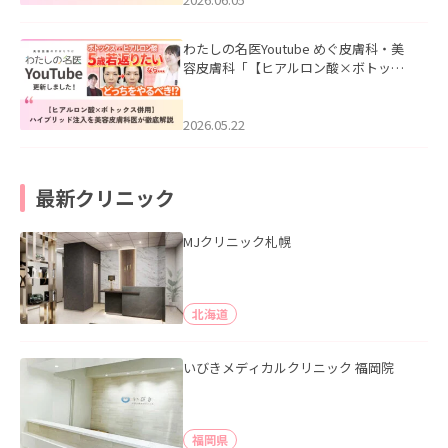
わたしの名医Youtube めぐ皮膚科・美
容皮膚科「【ヒアルロン酸×ボトック
ス併用】ハイブリッド注入を美容皮膚
科医が徹底解説」を公開いたしまし
た。
2026.05.22
最新クリニック
MJクリニック札幌
北海道
いびきメディカルクリニック 福岡院
福岡県