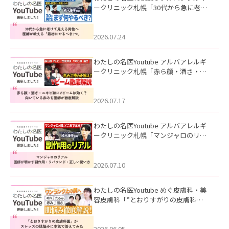
ークリニック札幌「30代から急に老け
て見える男性へ｜医師が教える「最初
にやるべき3つ」」を公開いたしまし
た。
2026.07.24
わたしの名医Youtube アルバアレルギ
ークリニック札幌「赤ら顔・酒さ・ニ
キビ跡にVビームは効く？向いている赤
みを医師が徹底解説」を公開いたしま
した。
2026.07.17
わたしの名医Youtube アルバアレルギ
ークリニック札幌「マンジャロのリア
ル｜医師が明かす副作用・リバウン
ド・正しい使い方」を公開いたしまし
た。
2026.07.10
わたしの名医Youtube めぐ皮膚科・美
容皮膚科「”とおりすがりの皮膚科
医”がスレッズの肌悩みに本気で答えて
みた」を公開いたしました。
2026.06.05