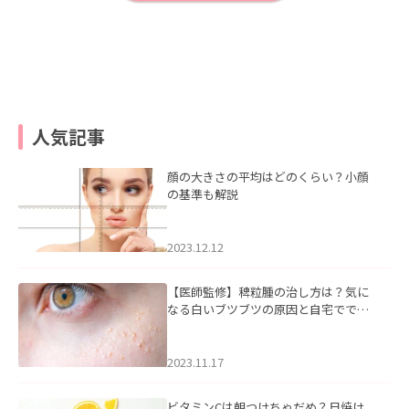
人気記事
顔の大きさの平均はどのくらい？小顔
の基準も解説
2023.12.12
【医師監修】稗粒腫の治し方は？気に
なる白いブツブツの原因と自宅ででき
るケアについて
2023.11.17
ビタミンCは朝つけちゃだめ？日焼け