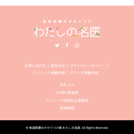
Twitter
Facebook
Instagram
お問い合わせ
運営会社
プライバシーポリシー
クリニック掲載依頼
ブランド掲載依頼
売れコス
DX実行委員長
クリニック収益向上委員会
採用情報
©
美容医療のかかりつけ医 わたしの名医
. All Rights Reserved.