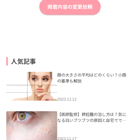
掲載内容の変更依頼
人気記事
顔の大きさの平均はどのくらい？小顔
の基準も解説
2023.12.12
【医師監修】稗粒腫の治し方は？気に
なる白いブツブツの原因と自宅ででき
るケアについて
2023.11.17