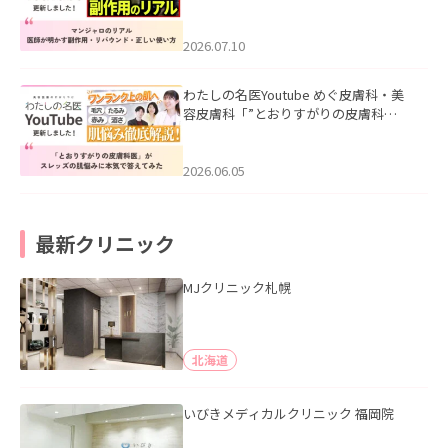
ル｜医師が明かす副作用・リバウン
ド・正しい使い方」を公開いたしまし
た。
2026.07.10
わたしの名医Youtube めぐ皮膚科・美
容皮膚科「”とおりすがりの皮膚科
医”がスレッズの肌悩みに本気で答えて
みた」を公開いたしました。
2026.06.05
最新クリニック
MJクリニック札幌
北海道
いびきメディカルクリニック 福岡院