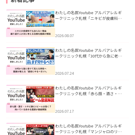
わたしの名医Youtube アルバアレルギ
ークリニック札幌「ニキビが皮膚科で
も治らない理由｜繰り返す人が次に考
える治療を医師が解説」を公開いたし
ました。
2026.08.07
わたしの名医Youtube アルバアレルギ
ークリニック札幌「30代から急に老け
て見える男性へ｜医師が教える「最初
にやるべき3つ」」を公開いたしまし
た。
2026.07.24
わたしの名医Youtube アルバアレルギ
ークリニック札幌「赤ら顔・酒さ・ニ
キビ跡にVビームは効く？向いている赤
みを医師が徹底解説」を公開いたしま
した。
2026.07.17
わたしの名医Youtube アルバアレルギ
ークリニック札幌「マンジャロのリア