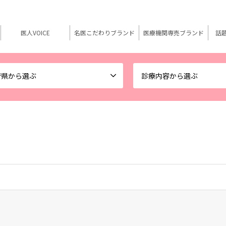
医人VOICE
名医こだわりブランド
医療機関専売ブランド
話
府県から選ぶ
診療内容から選ぶ