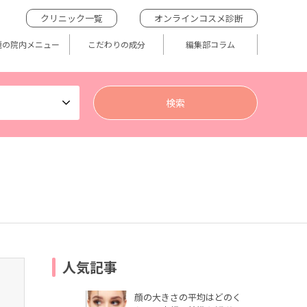
クリニック一覧
オンラインコスメ診断
題の院内メニュー
こだわりの成分
編集部コラム
人気記事
顔の大きさの平均はどのく