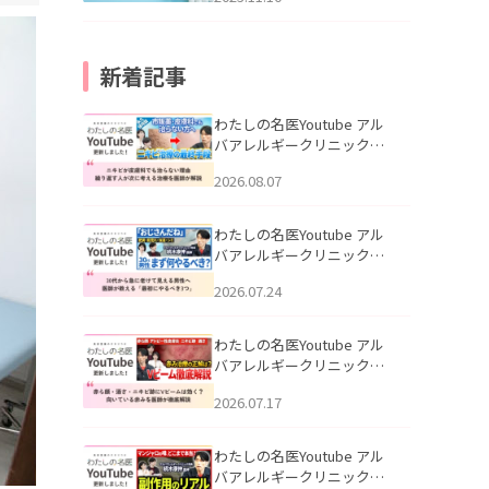
新着記事
わたしの名医Youtube アル
バアレルギークリニック札
幌「ニキビが皮膚科でも治
2026.08.07
らない理由｜繰り返す人が
次に考える治療を医師が解
説」を公開いたしました。
わたしの名医Youtube アル
バアレルギークリニック札
幌「30代から急に老けて見
2026.07.24
える男性へ｜医師が教える
「最初にやるべき3つ」」を
公開いたしました。
わたしの名医Youtube アル
バアレルギークリニック札
幌「赤ら顔・酒さ・ニキビ
2026.07.17
跡にVビームは効く？向いて
いる赤みを医師が徹底解
説」を公開いたしました。
わたしの名医Youtube アル
バアレルギークリニック札