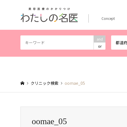
Concept
and
都道
or
クリニック検索
oomae_05
oomae_05