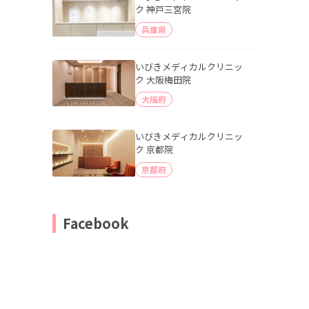
ク 神戸三宮院
兵庫県
いびきメディカルクリニッ
ク 大阪梅田院
大阪府
いびきメディカルクリニッ
ク 京都院
京都府
Facebook