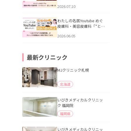
幌「マンジャロのリアル｜
2026.07.10
医師が明かす副作用・リバ
ウンド・正しい使い方」を
公開いたしました。
わたしの名医Youtube めぐ
皮膚科・美容皮膚科「”とお
りすがりの皮膚科医”がスレ
2026.06.05
ッズの肌悩みに本気で答え
てみた」を公開いたしまし
た。
最新クリニック
MJクリニック札幌
北海道
いびきメディカルクリニッ
ク 福岡院
福岡県
いびきメディカルクリニッ