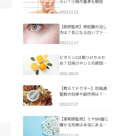
らい？小顔の基準も解説
2023.12.12
【医師監修】稗粒腫の治し
方は？気になる白いブツブ
ツの原因と自宅でできるケ
2023.11.17
アについて
ビタミンCは朝つけちゃだ
め？日焼けやシミの原因に
なるってホント？
2021.09.22
【教えてドクター】防風通
聖散の効果や副作用は？長
期服用は危険なの？
2023.07.27
【薬剤師監修】ミヤBM錠に
痩せる効果は本当にある
の？
2023.11.10