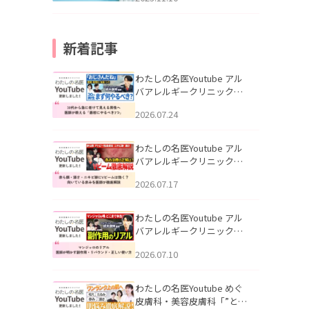
新着記事
わたしの名医Youtube アル
バアレルギークリニック札
幌「30代から急に老けて見
2026.07.24
える男性へ｜医師が教える
「最初にやるべき3つ」」を
公開いたしました。
わたしの名医Youtube アル
バアレルギークリニック札
幌「赤ら顔・酒さ・ニキビ
2026.07.17
跡にVビームは効く？向いて
いる赤みを医師が徹底解
説」を公開いたしました。
わたしの名医Youtube アル
バアレルギークリニック札
幌「マンジャロのリアル｜
2026.07.10
医師が明かす副作用・リバ
ウンド・正しい使い方」を
公開いたしました。
わたしの名医Youtube めぐ
皮膚科・美容皮膚科「”とお