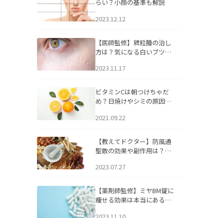
らい？小顔の基準も解説
2023.12.12
【医師監修】稗粒腫の治し
方は？気になる白いブツブ
ツの原因と自宅でできるケ
2023.11.17
アについて
ビタミンCは朝つけちゃだ
め？日焼けやシミの原因に
なるってホント？
2021.09.22
【教えてドクター】防風通
聖散の効果や副作用は？長
期服用は危険なの？
2023.07.27
【薬剤師監修】ミヤBM錠に
痩せる効果は本当にある
の？
2023.11.10