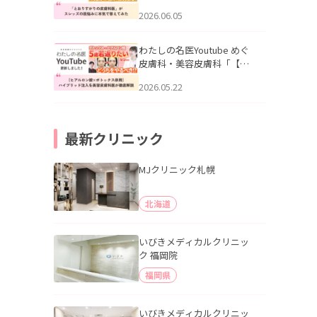
りすがりの皮膚科医”がスレ
2026.06.05
ッズの肌悩みに本気で答え
てみた」を公開いたしまし
た。
わたしの名医Youtube めぐ
皮膚科・美容皮膚科「【ヒ
アルロン酸×ボトックス併
2026.05.22
用】ハイブリッド注入を美
容皮膚科医が徹底解説」を
公開いたしました。
最新クリニック
MJクリニック札幌
北海道
いびきメディカルクリニッ
ク 福岡院
福岡県
いびきメディカルクリニッ