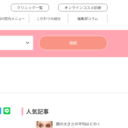
クリニック一覧
オンラインコスメ診断
題の院内メニュー
こだわりの成分
編集部コラム
人気記事
顔の大きさの平均はどのく