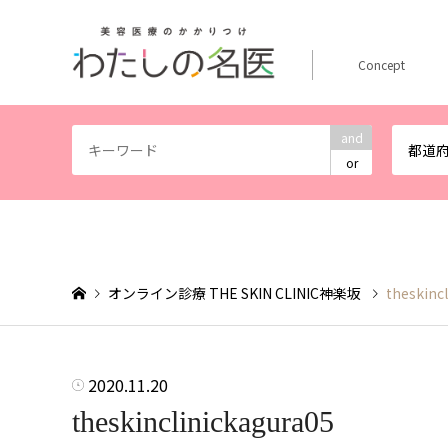
Concept
and
都道
or
オンライン診療 THE SKIN CLINIC神楽坂
theskinc
2020.11.20
theskinclinickagura05