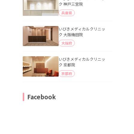
ク 神戸三宮院
兵庫県
いびきメディカルクリニッ
ク 大阪梅田院
大阪府
いびきメディカルクリニッ
ク 京都院
京都府
Facebook