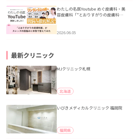
わたしの名医Youtube めぐ皮膚科・美
容皮膚科「”とおりすがりの皮膚科
医”がスレッズの肌悩みに本気で答えて
みた」を公開いたしました。
2026.06.05
最新クリニック
MJクリニック札幌
北海道
いびきメディカルクリニック 福岡院
福岡県