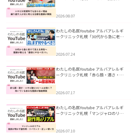
も治らない理由｜繰り返す人が次に考
える治療を医師が解説」を公開いたし
ました。
2026.08.07
わたしの名医Youtube アルバアレルギ
ークリニック札幌「30代から急に老け
て見える男性へ｜医師が教える「最初
にやるべき3つ」」を公開いたしまし
た。
2026.07.24
わたしの名医Youtube アルバアレルギ
ークリニック札幌「赤ら顔・酒さ・ニ
キビ跡にVビームは効く？向いている赤
みを医師が徹底解説」を公開いたしま
した。
2026.07.17
わたしの名医Youtube アルバアレルギ
ークリニック札幌「マンジャロのリア
ル｜医師が明かす副作用・リバウン
ド・正しい使い方」を公開いたしまし
た。
2026.07.10