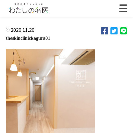
2020.11.20
theskinclinickagura01