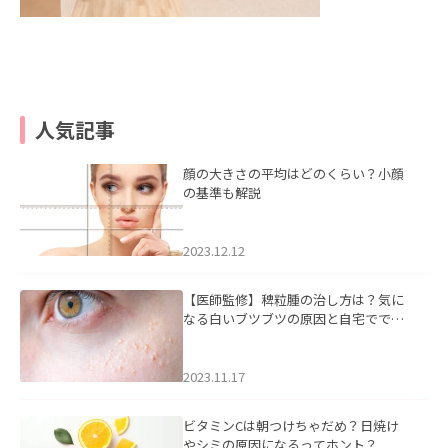
人気記事
顔の大きさの平均はどのくらい？小顔
の基準も解説
2023.12.12
【医師監修】稗粒腫の治し方は？気に
なる白いブツブツの原因と自宅ででき
るケアについて
2023.11.17
ビタミンCは朝つけちゃだめ？日焼け
やシミの原因になるってホント？