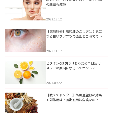
の基準も解説
2023.12.12
【医師監修】稗粒腫の治し方は？気に
なる白いブツブツの原因と自宅ででき
るケアについて
2023.11.17
ビタミンCは朝つけちゃだめ？日焼け
やシミの原因になるってホント？
2021.09.22
【教えてドクター】防風通聖散の効果
や副作用は？長期服用は危険なの？