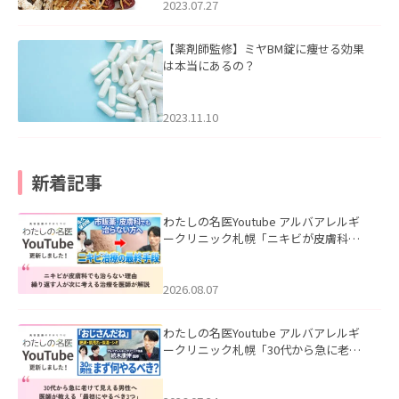
2023.07.27
【薬剤師監修】ミヤBM錠に痩せる効果
は本当にあるの？
2023.11.10
新着記事
わたしの名医Youtube アルバアレルギ
ークリニック札幌「ニキビが皮膚科で
も治らない理由｜繰り返す人が次に考
える治療を医師が解説」を公開いたし
ました。
2026.08.07
わたしの名医Youtube アルバアレルギ
ークリニック札幌「30代から急に老け
て見える男性へ｜医師が教える「最初
にやるべき3つ」」を公開いたしまし