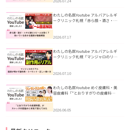
た。
2026.07.24
わたしの名医Youtube アルバアレルギ
ークリニック札幌「赤ら顔・酒さ・ニ
キビ跡にVビームは効く？向いている赤
みを医師が徹底解説」を公開いたしま
した。
2026.07.17
わたしの名医Youtube アルバアレルギ
ークリニック札幌「マンジャロのリア
ル｜医師が明かす副作用・リバウン
ド・正しい使い方」を公開いたしまし
た。
2026.07.10
わたしの名医Youtube めぐ皮膚科・美
容皮膚科「”とおりすがりの皮膚科
医”がスレッズの肌悩みに本気で答えて
みた」を公開いたしました。
2026.06.05