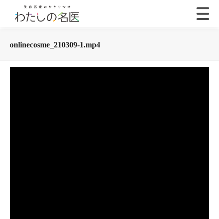
onlinecosme_210309-1.mp4
動
画
プ
レ
ー
ヤ
ー