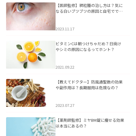
【医師監修】稗粒腫の治し方は？気に
なる白いブツブツの原因と自宅ででき
るケアについて
2023.11.17
ビタミンCは朝つけちゃだめ？日焼け
やシミの原因になるってホント？
2021.09.22
【教えてドクター】防風通聖散の効果
や副作用は？長期服用は危険なの？
2023.07.27
【薬剤師監修】ミヤBM錠に痩せる効果
は本当にあるの？