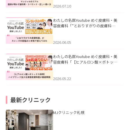
ド・正しい使い方」を公開いたしまし
た。
2026.07.10
わたしの名医Youtube めぐ皮膚科・美
容皮膚科「”とおりすがりの皮膚科
医”がスレッズの肌悩みに本気で答えて
みた」を公開いたしました。
2026.06.05
わたしの名医Youtube めぐ皮膚科・美
容皮膚科「【ヒアルロン酸×ボトック
ス併用】ハイブリッド注入を美容皮膚
科医が徹底解説」を公開いたしまし
た。
2026.05.22
最新クリニック
MJクリニック札幌