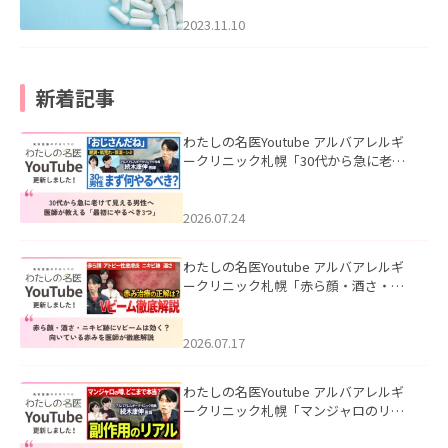
2023.11.10
新着記事
わたしの名医Youtube アルバアレルギ
ークリニック札幌「30代から急に老け
て見える男性へ｜医師が教える「最初
にやるべき3つ」」を公開いたしまし
た。
2026.07.24
わたしの名医Youtube アルバアレルギ
ークリニック札幌「赤ら顔・酒さ・ニ
キビ跡にVビームは効く？向いている赤
みを医師が徹底解説」を公開いたしま
した。
2026.07.17
わたしの名医Youtube アルバアレルギ
ークリニック札幌「マンジャロのリア
ル｜医師が明かす副作用・リバウン