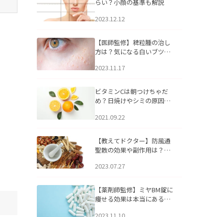
らい？小顔の基準も解説
2023.12.12
【医師監修】稗粒腫の治し
方は？気になる白いブツブ
ツの原因と自宅でできるケ
2023.11.17
アについて
ビタミンCは朝つけちゃだ
め？日焼けやシミの原因に
なるってホント？
2021.09.22
【教えてドクター】防風通
聖散の効果や副作用は？長
期服用は危険なの？
2023.07.27
【薬剤師監修】ミヤBM錠に
痩せる効果は本当にある
の？
2023.11.10