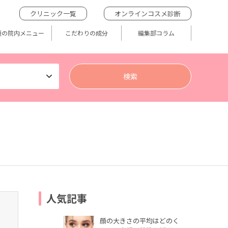
クリニック一覧
オンラインコスメ診断
題の院内メニュー
こだわりの成分
編集部コラム
人気記事
顔の大きさの平均はどのく