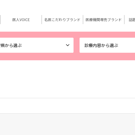
医人VOICE
名医こだわりブランド
医療機関専売ブランド
話
府県から選ぶ
診療内容から選ぶ