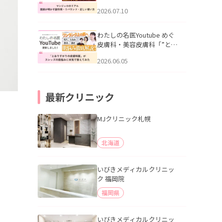
幌「マンジャロのリアル｜
2026.07.10
医師が明かす副作用・リバ
ウンド・正しい使い方」を
公開いたしました。
わたしの名医Youtube めぐ
皮膚科・美容皮膚科「”とお
りすがりの皮膚科医”がスレ
2026.06.05
ッズの肌悩みに本気で答え
てみた」を公開いたしまし
た。
最新クリニック
MJクリニック札幌
北海道
いびきメディカルクリニッ
ク 福岡院
福岡県
いびきメディカルクリニッ