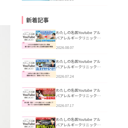
新着記事
わたしの名医Youtube アル
バアレルギークリニック札
幌「ニキビが皮膚科でも治
2026.08.07
らない理由｜繰り返す人が
次に考える治療を医師が解
説」を公開いたしました。
わたしの名医Youtube アル
バアレルギークリニック札
幌「30代から急に老けて見
2026.07.24
える男性へ｜医師が教える
「最初にやるべき3つ」」を
公開いたしました。
わたしの名医Youtube アル
バアレルギークリニック札
幌「赤ら顔・酒さ・ニキビ
2026.07.17
跡にVビームは効く？向いて
いる赤みを医師が徹底解
説」を公開いたしました。
わたしの名医Youtube アル
バアレルギークリニック札