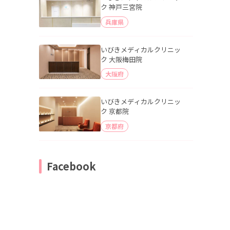
ク 神戸三宮院
兵庫県
いびきメディカルクリニッ
ク 大阪梅田院
大阪府
いびきメディカルクリニッ
ク 京都院
京都府
Facebook