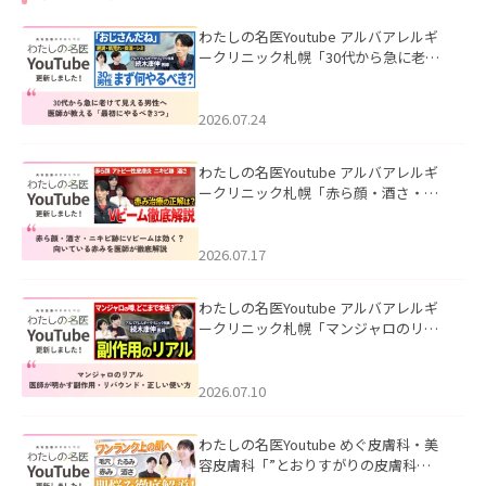
わたしの名医Youtube アルバアレルギ
ークリニック札幌「30代から急に老け
て見える男性へ｜医師が教える「最初
にやるべき3つ」」を公開いたしまし
た。
2026.07.24
わたしの名医Youtube アルバアレルギ
ークリニック札幌「赤ら顔・酒さ・ニ
キビ跡にVビームは効く？向いている赤
みを医師が徹底解説」を公開いたしま
した。
2026.07.17
わたしの名医Youtube アルバアレルギ
ークリニック札幌「マンジャロのリア
ル｜医師が明かす副作用・リバウン
ド・正しい使い方」を公開いたしまし
た。
2026.07.10
わたしの名医Youtube めぐ皮膚科・美
容皮膚科「”とおりすがりの皮膚科
医”がスレッズの肌悩みに本気で答えて