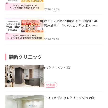
みた」を公開いたしました。
2026.06.05
わたしの名医Youtube めぐ皮膚科・美
容皮膚科「【ヒアルロン酸×ボトック
ス併用】ハイブリッド注入を美容皮膚
科医が徹底解説」を公開いたしまし
た。
2026.05.22
最新クリニック
MJクリニック札幌
北海道
いびきメディカルクリニック 福岡院