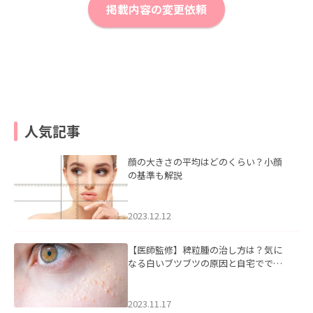
掲載内容の変更依頼
人気記事
顔の大きさの平均はどのくらい？小顔
の基準も解説
2023.12.12
【医師監修】稗粒腫の治し方は？気に
なる白いブツブツの原因と自宅ででき
るケアについて
2023.11.17