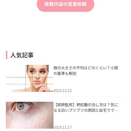
掲載内容の変更依頼
人気記事
顔の大きさの平均はどのくらい？小顔
の基準も解説
2023.12.12
【医師監修】稗粒腫の治し方は？気に
なる白いブツブツの原因と自宅ででき
るケアについて
2023.11.17