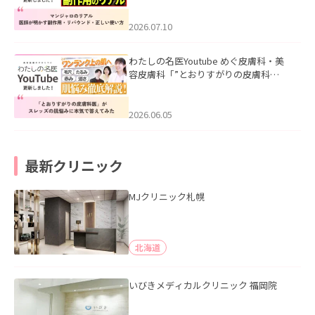
ド・正しい使い方」を公開いたしまし
た。
2026.07.10
わたしの名医Youtube めぐ皮膚科・美
容皮膚科「”とおりすがりの皮膚科
医”がスレッズの肌悩みに本気で答えて
みた」を公開いたしました。
2026.06.05
最新クリニック
MJクリニック札幌
北海道
いびきメディカルクリニック 福岡院