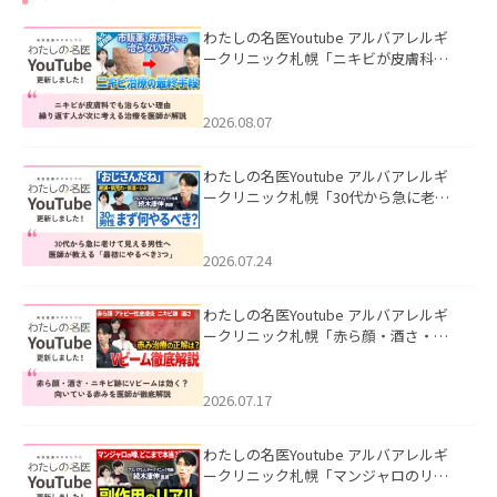
わたしの名医Youtube アルバアレルギ
ークリニック札幌「ニキビが皮膚科で
も治らない理由｜繰り返す人が次に考
える治療を医師が解説」を公開いたし
ました。
2026.08.07
わたしの名医Youtube アルバアレルギ
ークリニック札幌「30代から急に老け
て見える男性へ｜医師が教える「最初
にやるべき3つ」」を公開いたしまし
た。
2026.07.24
わたしの名医Youtube アルバアレルギ
ークリニック札幌「赤ら顔・酒さ・ニ
キビ跡にVビームは効く？向いている赤
みを医師が徹底解説」を公開いたしま
した。
2026.07.17
わたしの名医Youtube アルバアレルギ
ークリニック札幌「マンジャロのリア
ル｜医師が明かす副作用・リバウン