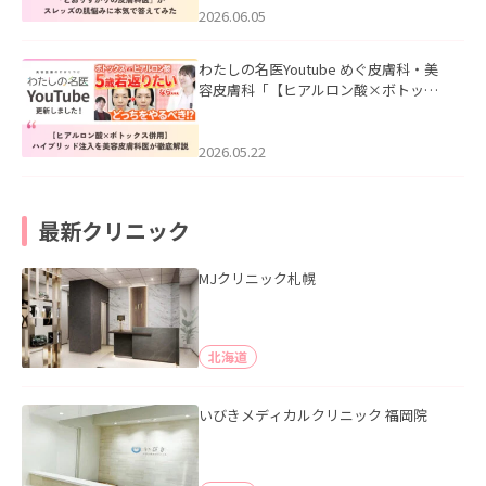
2026.06.05
わたしの名医Youtube めぐ皮膚科・美
容皮膚科「【ヒアルロン酸×ボトック
ス併用】ハイブリッド注入を美容皮膚
科医が徹底解説」を公開いたしまし
た。
2026.05.22
最新クリニック
MJクリニック札幌
北海道
いびきメディカルクリニック 福岡院