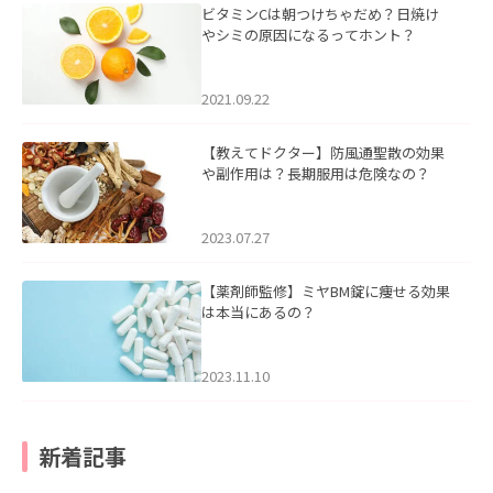
ビタミンCは朝つけちゃだめ？日焼け
やシミの原因になるってホント？
2021.09.22
【教えてドクター】防風通聖散の効果
や副作用は？長期服用は危険なの？
2023.07.27
【薬剤師監修】ミヤBM錠に痩せる効果
は本当にあるの？
2023.11.10
新着記事