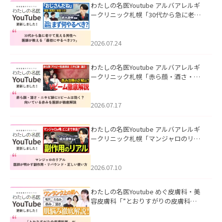
わたしの名医Youtube アルバアレルギ
ークリニック札幌「30代から急に老け
て見える男性へ｜医師が教える「最初
にやるべき3つ」」を公開いたしまし
た。
2026.07.24
わたしの名医Youtube アルバアレルギ
ークリニック札幌「赤ら顔・酒さ・ニ
キビ跡にVビームは効く？向いている赤
みを医師が徹底解説」を公開いたしま
した。
2026.07.17
わたしの名医Youtube アルバアレルギ
ークリニック札幌「マンジャロのリア
ル｜医師が明かす副作用・リバウン
ド・正しい使い方」を公開いたしまし
た。
2026.07.10
わたしの名医Youtube めぐ皮膚科・美
容皮膚科「”とおりすがりの皮膚科
医”がスレッズの肌悩みに本気で答えて
みた」を公開いたしました。