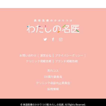
Twitter
Facebook
Instagram
お問い合わせ
運営会社
プライバシーポリシー
クリニック掲載依頼
ブランド掲載依頼
売れコス
DX実行委員長
クリニック収益向上委員会
採用情報
©
美容医療のかかりつけ医 わたしの名医
. All Rights Reserved.