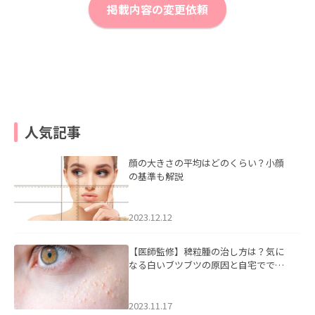
掲載内容の変更依頼
人気記事
顔の大きさの平均はどのくらい？小顔
の基準も解説
2023.12.12
【医師監修】稗粒腫の治し方は？気に
なる白いブツブツの原因と自宅ででき
るケアについて
2023.11.17