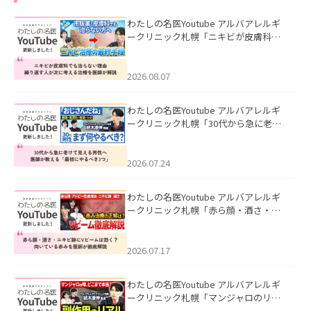
わたしの名医Youtube アルバアレルギ
ークリニック札幌「ニキビが皮膚科で
も治らない理由｜繰り返す人が次に考
える治療を医師が解説」を公開いたし
ました。
2026.08.07
わたしの名医Youtube アルバアレルギ
ークリニック札幌「30代から急に老け
て見える男性へ｜医師が教える「最初
にやるべき3つ」」を公開いたしまし
た。
2026.07.24
わたしの名医Youtube アルバアレルギ
ークリニック札幌「赤ら顔・酒さ・ニ
キビ跡にVビームは効く？向いている赤
みを医師が徹底解説」を公開いたしま
した。
2026.07.17
わたしの名医Youtube アルバアレルギ
ークリニック札幌「マンジャロのリア
ル｜医師が明かす副作用・リバウン