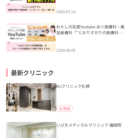
ド・正しい使い方」を公開いたしまし
た。
2026.07.10
わたしの名医Youtube めぐ皮膚科・美
容皮膚科「”とおりすがりの皮膚科
医”がスレッズの肌悩みに本気で答えて
みた」を公開いたしました。
2026.06.05
最新クリニック
MJクリニック札幌
北海道
いびきメディカルクリニック 福岡院