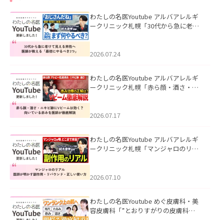
わたしの名医Youtube アルバアレルギ
ークリニック札幌「30代から急に老け
て見える男性へ｜医師が教える「最初
にやるべき3つ」」を公開いたしまし
た。
2026.07.24
わたしの名医Youtube アルバアレルギ
ークリニック札幌「赤ら顔・酒さ・ニ
キビ跡にVビームは効く？向いている赤
みを医師が徹底解説」を公開いたしま
した。
2026.07.17
わたしの名医Youtube アルバアレルギ
ークリニック札幌「マンジャロのリア
ル｜医師が明かす副作用・リバウン
ド・正しい使い方」を公開いたしまし
た。
2026.07.10
わたしの名医Youtube めぐ皮膚科・美
容皮膚科「”とおりすがりの皮膚科
医”がスレッズの肌悩みに本気で答えて