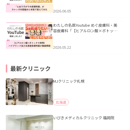
みた」を公開いたしました。
2026.06.05
わたしの名医Youtube めぐ皮膚科・美
容皮膚科「【ヒアルロン酸×ボトック
ス併用】ハイブリッド注入を美容皮膚
科医が徹底解説」を公開いたしまし
た。
2026.05.22
最新クリニック
MJクリニック札幌
北海道
いびきメディカルクリニック 福岡院