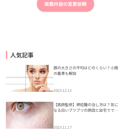
掲載内容の変更依頼
人気記事
顔の大きさの平均はどのくらい？小顔
の基準も解説
2023.12.12
【医師監修】稗粒腫の治し方は？気に
なる白いブツブツの原因と自宅ででき
るケアについて
2023.11.17