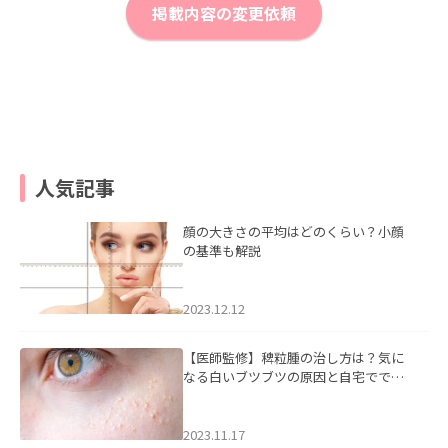
掲載内容の変更依頼
人気記事
顔の大きさの平均はどのくらい？小顔
の基準も解説
2023.12.12
【医師監修】稗粒腫の治し方は？気に
なる白いブツブツの原因と自宅ででき
るケアについて
2023.11.17