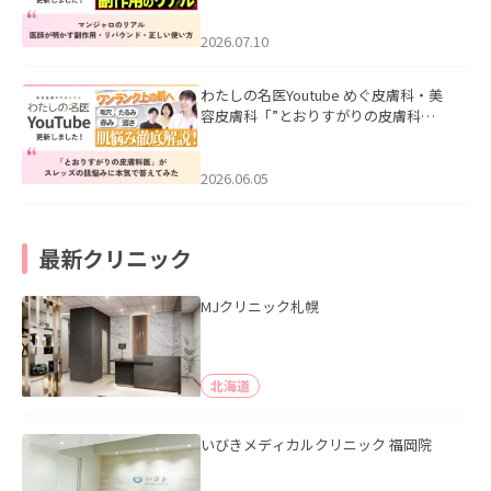
ド・正しい使い方」を公開いたしまし
た。
2026.07.10
わたしの名医Youtube めぐ皮膚科・美
容皮膚科「”とおりすがりの皮膚科
医”がスレッズの肌悩みに本気で答えて
みた」を公開いたしました。
2026.06.05
最新クリニック
MJクリニック札幌
北海道
いびきメディカルクリニック 福岡院