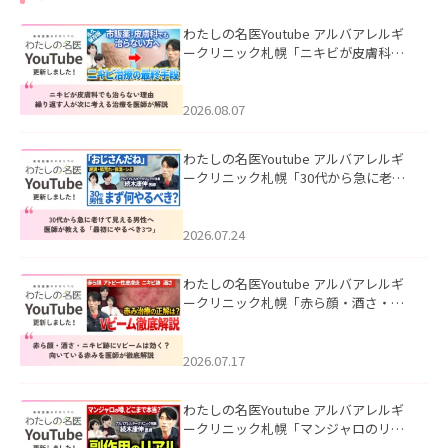
わたしの名医Youtube アルバアレルギ
ークリニック札幌「ニキビが皮膚科で
も治らない理由｜繰り返す人が次に考
える治療を医師が解説」を公開いたし
ました。
2026.08.07
わたしの名医Youtube アルバアレルギ
ークリニック札幌「30代から急に老け
て見える男性へ｜医師が教える「最初
にやるべき3つ」」を公開いたしまし
た。
2026.07.24
わたしの名医Youtube アルバアレルギ
ークリニック札幌「赤ら顔・酒さ・ニ
キビ跡にVビームは効く？向いている赤
みを医師が徹底解説」を公開いたしま
した。
2026.07.17
わたしの名医Youtube アルバアレルギ
ークリニック札幌「マンジャロのリア
ル｜医師が明かす副作用・リバウン