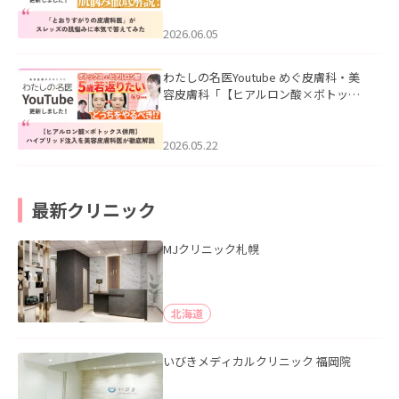
みた」を公開いたしました。
2026.06.05
わたしの名医Youtube めぐ皮膚科・美
容皮膚科「【ヒアルロン酸×ボトック
ス併用】ハイブリッド注入を美容皮膚
科医が徹底解説」を公開いたしまし
た。
2026.05.22
最新クリニック
MJクリニック札幌
北海道
いびきメディカルクリニック 福岡院