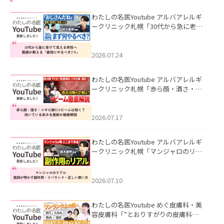
わたしの名医Youtube アルバアレルギ
ークリニック札幌「30代から急に老け
て見える男性へ｜医師が教える「最初
にやるべき3つ」」を公開いたしまし
た。
2026.07.24
わたしの名医Youtube アルバアレルギ
ークリニック札幌「赤ら顔・酒さ・ニ
キビ跡にVビームは効く？向いている赤
みを医師が徹底解説」を公開いたしま
した。
2026.07.17
わたしの名医Youtube アルバアレルギ
ークリニック札幌「マンジャロのリア
ル｜医師が明かす副作用・リバウン
ド・正しい使い方」を公開いたしまし
た。
2026.07.10
わたしの名医Youtube めぐ皮膚科・美
容皮膚科「”とおりすがりの皮膚科
医”がスレッズの肌悩みに本気で答えて