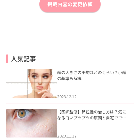
掲載内容の変更依頼
人気記事
顔の大きさの平均はどのくらい？小顔
の基準も解説
2023.12.12
【医師監修】稗粒腫の治し方は？気に
なる白いブツブツの原因と自宅ででき
るケアについて
2023.11.17