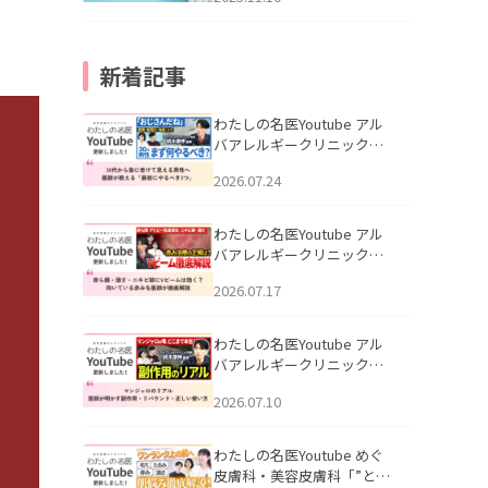
新着記事
わたしの名医Youtube アル
バアレルギークリニック札
幌「30代から急に老けて見
2026.07.24
える男性へ｜医師が教える
「最初にやるべき3つ」」を
公開いたしました。
わたしの名医Youtube アル
バアレルギークリニック札
幌「赤ら顔・酒さ・ニキビ
2026.07.17
跡にVビームは効く？向いて
いる赤みを医師が徹底解
説」を公開いたしました。
わたしの名医Youtube アル
バアレルギークリニック札
幌「マンジャロのリアル｜
2026.07.10
医師が明かす副作用・リバ
ウンド・正しい使い方」を
公開いたしました。
わたしの名医Youtube めぐ
皮膚科・美容皮膚科「”とお