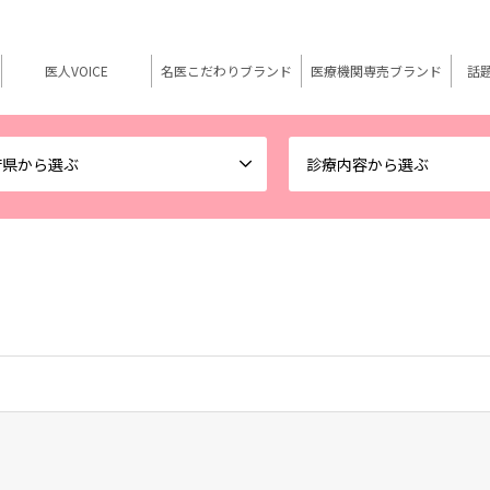
医人VOICE
名医こだわりブランド
医療機関専売ブランド
話
府県から選ぶ
診療内容から選ぶ