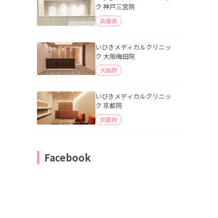
ク 神戸三宮院
兵庫県
いびきメディカルクリニッ
ク 大阪梅田院
大阪府
いびきメディカルクリニッ
ク 京都院
京都府
Facebook