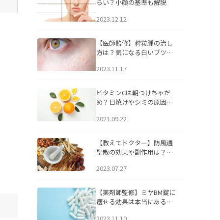
らい？小顔の基準も解説
2023.12.12
【医師監修】稗粒腫の治し
方は？気になる白いブツブ
ツの原因と自宅でできるケ
2023.11.17
アについて
ビタミンCは朝つけちゃだ
め？日焼けやシミの原因に
なるってホント？
2021.09.22
【教えてドクター】防風通
聖散の効果や副作用は？長
期服用は危険なの？
2023.07.27
【薬剤師監修】ミヤBM錠に
痩せる効果は本当にある
の？
2023.11.10