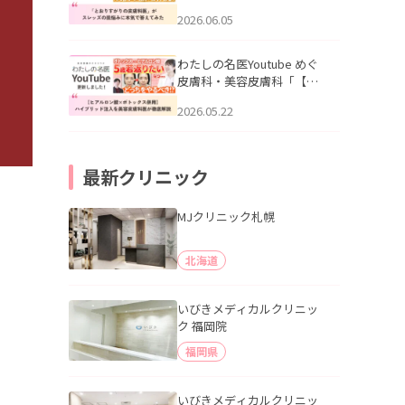
りすがりの皮膚科医”がスレ
2026.06.05
ッズの肌悩みに本気で答え
てみた」を公開いたしまし
た。
わたしの名医Youtube めぐ
皮膚科・美容皮膚科「【ヒ
アルロン酸×ボトックス併
2026.05.22
用】ハイブリッド注入を美
容皮膚科医が徹底解説」を
公開いたしました。
最新クリニック
MJクリニック札幌
北海道
いびきメディカルクリニッ
ク 福岡院
福岡県
いびきメディカルクリニッ