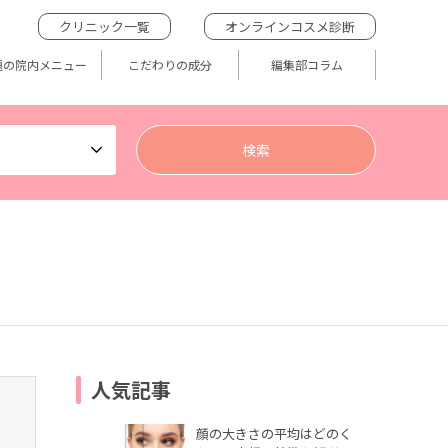
クリニック一覧
オンラインコスメ診断
題の院内メニュー
こだわりの成分
編集部コラム
人気記事
顔の大きさの平均はどのく