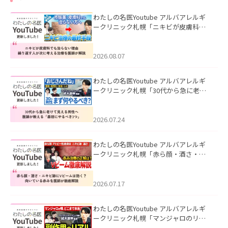
わたしの名医Youtube アルバアレルギ
ークリニック札幌「ニキビが皮膚科で
も治らない理由｜繰り返す人が次に考
える治療を医師が解説」を公開いたし
ました。
2026.08.07
わたしの名医Youtube アルバアレルギ
ークリニック札幌「30代から急に老け
て見える男性へ｜医師が教える「最初
にやるべき3つ」」を公開いたしまし
た。
2026.07.24
わたしの名医Youtube アルバアレルギ
ークリニック札幌「赤ら顔・酒さ・ニ
キビ跡にVビームは効く？向いている赤
みを医師が徹底解説」を公開いたしま
した。
2026.07.17
わたしの名医Youtube アルバアレルギ
ークリニック札幌「マンジャロのリア
ル｜医師が明かす副作用・リバウン