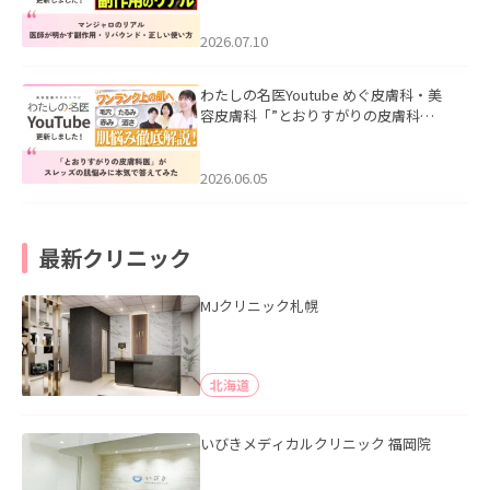
ド・正しい使い方」を公開いたしまし
た。
2026.07.10
わたしの名医Youtube めぐ皮膚科・美
容皮膚科「”とおりすがりの皮膚科
医”がスレッズの肌悩みに本気で答えて
みた」を公開いたしました。
2026.06.05
最新クリニック
MJクリニック札幌
北海道
いびきメディカルクリニック 福岡院