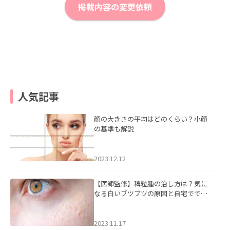
掲載内容の変更依頼
人気記事
顔の大きさの平均はどのくらい？小顔
の基準も解説
2023.12.12
【医師監修】稗粒腫の治し方は？気に
なる白いブツブツの原因と自宅ででき
るケアについて
2023.11.17