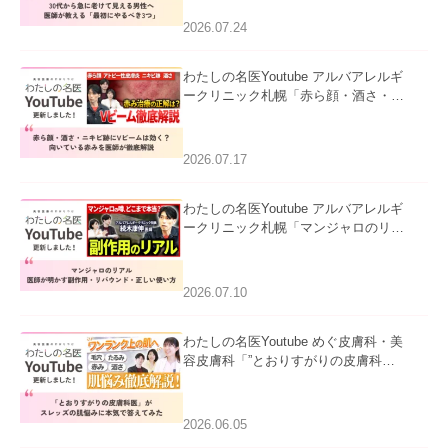
にやるべき3つ」」を公開いたしまし
た。
2026.07.24
わたしの名医Youtube アルバアレルギ
ークリニック札幌「赤ら顔・酒さ・ニ
キビ跡にVビームは効く？向いている
赤みを医師が徹底解説」を公開いたし
ました。
2026.07.17
わたしの名医Youtube アルバアレルギ
ークリニック札幌「マンジャロのリア
ル｜医師が明かす副作用・リバウン
ド・正しい使い方」を公開いたしまし
た。
2026.07.10
わたしの名医Youtube めぐ皮膚科・美
容皮膚科「”とおりすがりの皮膚科
医”がスレッズの肌悩みに本気で答えて
みた」を公開いたしました。
2026.06.05