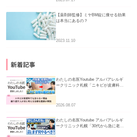
【薬剤師監修】ミヤBM錠に痩せる効果
は本当にあるの？
2023.11.10
新着記事
わたしの名医Youtube アルバアレルギ
ークリニック札幌「ニキビが皮膚科で
も治らない理由｜繰り返す人が次に考
える治療を医師が解説」を公開いたし
ました。
2026.08.07
わたしの名医Youtube アルバアレルギ
ークリニック札幌「30代から急に老け
て見える男性へ｜医師が教える「最初