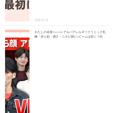
2026.07.24
わたしの名医Youtube アルバアレルギークリニック札
幌「赤ら顔・酒さ・ニキビ跡にVビームは効く？向い
ている赤みを医師が徹底解説」を公開いたしました。