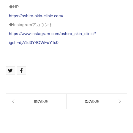
◆HP
https://oshiro-skin-clinic.com/
◆Instagramアカウント
https://www.instagram.com/oshiro_skin_clinic?
igsh=djA1d3Y4OWFuYTc0