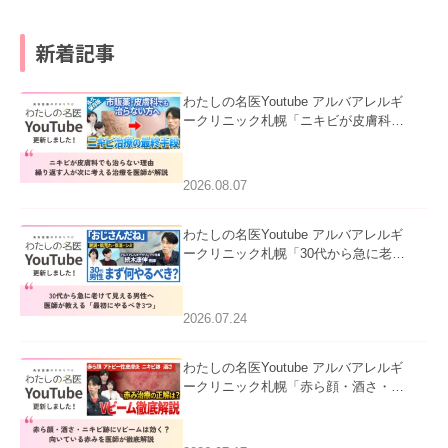
新着記事
わたしの名医Youtube アルバアレルギ
ークリニック札幌「ニキビが皮膚科で
も治らない理由｜繰り返す人が次に考
える治療を医師が解説」を公開いたし
ました。
2026.08.07
わたしの名医Youtube アルバアレルギ
ークリニック札幌「30代から急に老け
て見える男性へ｜医師が教える「最初
にやるべき3つ」」を公開いたしまし
た。
2026.07.24
わたしの名医Youtube アルバアレルギ
ークリニック札幌「赤ら顔・酒さ・ニ
キビ跡にVビームは効く？向いている
赤みを医師が徹底解説」を公開いたし
ました。