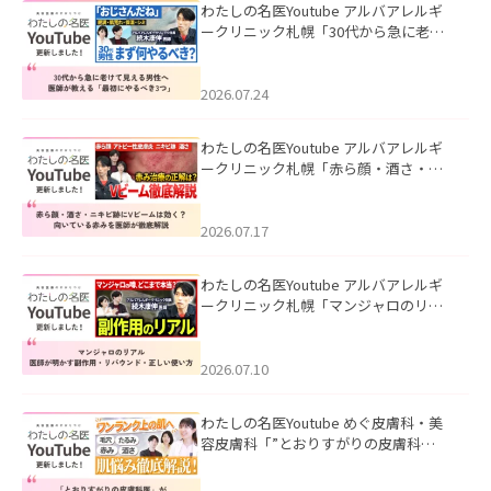
わたしの名医Youtube アルバアレルギ
ークリニック札幌「30代から急に老け
て見える男性へ｜医師が教える「最初
にやるべき3つ」」を公開いたしまし
た。
2026.07.24
わたしの名医Youtube アルバアレルギ
ークリニック札幌「赤ら顔・酒さ・ニ
キビ跡にVビームは効く？向いている赤
みを医師が徹底解説」を公開いたしま
した。
2026.07.17
わたしの名医Youtube アルバアレルギ
ークリニック札幌「マンジャロのリア
ル｜医師が明かす副作用・リバウン
ド・正しい使い方」を公開いたしまし
た。
2026.07.10
わたしの名医Youtube めぐ皮膚科・美
容皮膚科「”とおりすがりの皮膚科
医”がスレッズの肌悩みに本気で答えて
みた」を公開いたしました。