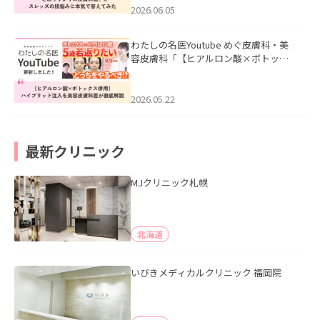
2026.06.05
わたしの名医Youtube めぐ皮膚科・美
容皮膚科「【ヒアルロン酸×ボトック
ス併用】ハイブリッド注入を美容皮膚
科医が徹底解説」を公開いたしまし
た。
2026.05.22
最新クリニック
MJクリニック札幌
北海道
いびきメディカルクリニック 福岡院