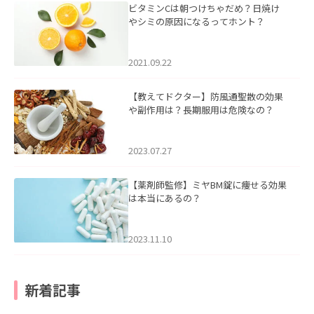
ビタミンCは朝つけちゃだめ？日焼け
やシミの原因になるってホント？
2021.09.22
【教えてドクター】防風通聖散の効果
や副作用は？長期服用は危険なの？
2023.07.27
【薬剤師監修】ミヤBM錠に痩せる効果
は本当にあるの？
2023.11.10
新着記事