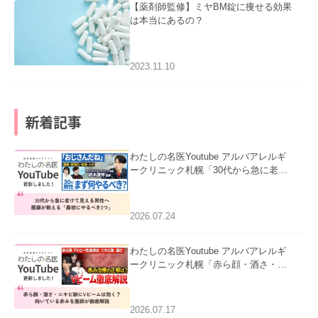
【薬剤師監修】ミヤBM錠に痩せる効果
は本当にあるの？
2023.11.10
新着記事
わたしの名医Youtube アルバアレルギ
ークリニック札幌「30代から急に老け
て見える男性へ｜医師が教える「最初
にやるべき3つ」」を公開いたしまし
た。
2026.07.24
わたしの名医Youtube アルバアレルギ
ークリニック札幌「赤ら顔・酒さ・ニ
キビ跡にVビームは効く？向いている
赤みを医師が徹底解説」を公開いたし
ました。
2026.07.17