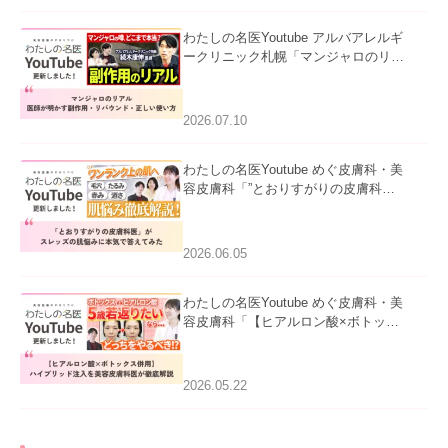
わたしの名医Youtube アルバアレルギ
ークリニック札幌「マンジャロのリア
ル｜医師が明かす副作用・リバウン
ド・正しい使い方」を公開いたしまし
た。
2026.07.10
わたしの名医Youtube めぐ皮膚科・美
容皮膚科「”とおりすがりの皮膚科
医”がスレッズの肌悩みに本気で答えて
みた」を公開いたしました。
2026.06.05
わたしの名医Youtube めぐ皮膚科・美
容皮膚科「【ヒアルロン酸×ボトック
ス併用】ハイブリッド注入を美容皮膚
科医が徹底解説」を公開いたしまし
た。
2026.05.22