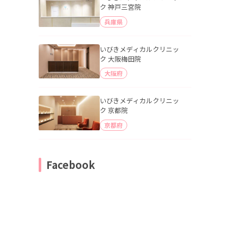
ク 神戸三宮院
兵庫県
いびきメディカルクリニッ
ク 大阪梅田院
大阪府
いびきメディカルクリニッ
ク 京都院
京都府
Facebook