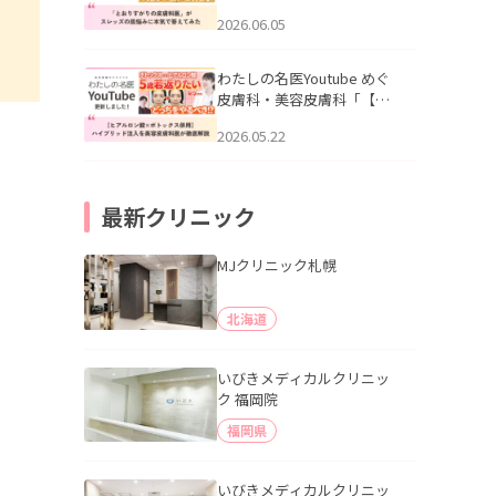
りすがりの皮膚科医”がスレ
2026.06.05
ッズの肌悩みに本気で答え
てみた」を公開いたしまし
た。
わたしの名医Youtube めぐ
皮膚科・美容皮膚科「【ヒ
アルロン酸×ボトックス併
2026.05.22
用】ハイブリッド注入を美
容皮膚科医が徹底解説」を
公開いたしました。
最新クリニック
MJクリニック札幌
北海道
いびきメディカルクリニッ
ク 福岡院
福岡県
いびきメディカルクリニッ