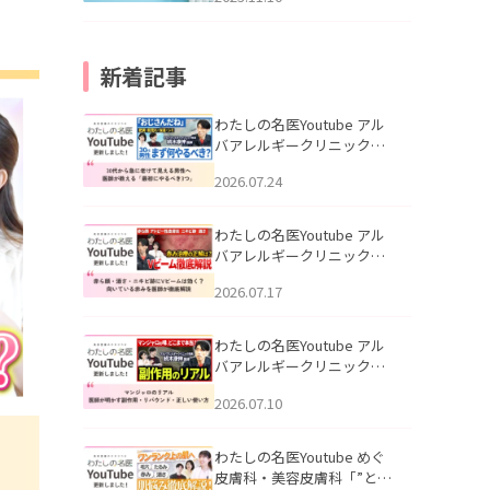
新着記事
わたしの名医Youtube アル
バアレルギークリニック札
幌「30代から急に老けて見
2026.07.24
える男性へ｜医師が教える
「最初にやるべき3つ」」を
公開いたしました。
わたしの名医Youtube アル
バアレルギークリニック札
幌「赤ら顔・酒さ・ニキビ
2026.07.17
跡にVビームは効く？向いて
いる赤みを医師が徹底解
説」を公開いたしました。
わたしの名医Youtube アル
バアレルギークリニック札
幌「マンジャロのリアル｜
2026.07.10
医師が明かす副作用・リバ
ウンド・正しい使い方」を
公開いたしました。
わたしの名医Youtube めぐ
皮膚科・美容皮膚科「”とお