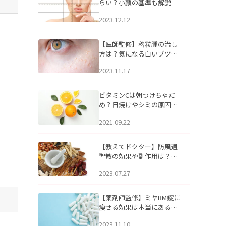
らい？小顔の基準も解説
2023.12.12
【医師監修】稗粒腫の治し
方は？気になる白いブツブ
ツの原因と自宅でできるケ
2023.11.17
アについて
ビタミンCは朝つけちゃだ
め？日焼けやシミの原因に
なるってホント？
2021.09.22
【教えてドクター】防風通
聖散の効果や副作用は？長
期服用は危険なの？
2023.07.27
【薬剤師監修】ミヤBM錠に
痩せる効果は本当にある
の？
2023.11.10