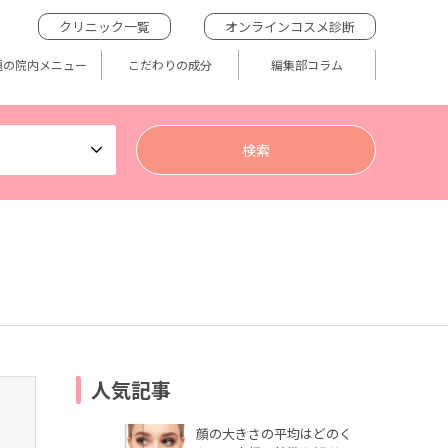
クリニック一覧
オンラインコスメ診断
題の院内メニュー
こだわりの成分
編集部コラム
人気記事
顔の大きさの平均はどのく