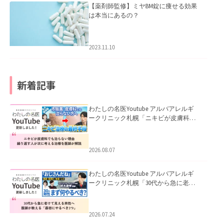
【薬剤師監修】ミヤBM錠に痩せる効果
は本当にあるの？
2023.11.10
新着記事
わたしの名医Youtube アルバアレルギ
ークリニック札幌「ニキビが皮膚科で
も治らない理由｜繰り返す人が次に考
える治療を医師が解説」を公開いたし
ました。
2026.08.07
わたしの名医Youtube アルバアレルギ
ークリニック札幌「30代から急に老け
て見える男性へ｜医師が教える「最初
にやるべき3つ」」を公開いたしまし
た。
2026.07.24