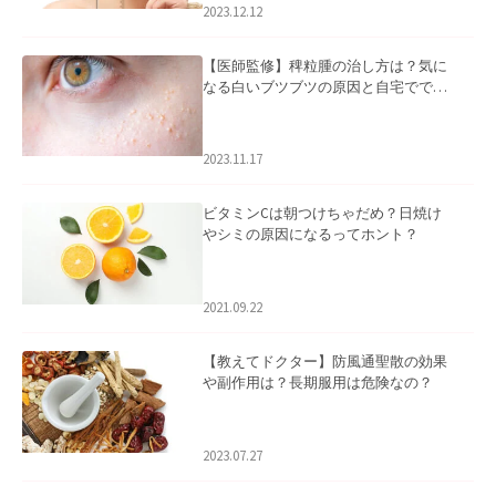
2023.12.12
【医師監修】稗粒腫の治し方は？気に
なる白いブツブツの原因と自宅ででき
るケアについて
2023.11.17
ビタミンCは朝つけちゃだめ？日焼け
やシミの原因になるってホント？
2021.09.22
【教えてドクター】防風通聖散の効果
や副作用は？長期服用は危険なの？
2023.07.27