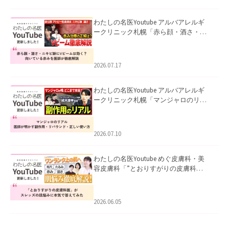
わたしの名医Youtube アルバアレルギ
ークリニック札幌「赤ら顔・酒さ・ニ
キビ跡にVビームは効く？向いている赤
みを医師が徹底解説」を公開いたしま
した。
2026.07.17
わたしの名医Youtube アルバアレルギ
ークリニック札幌「マンジャロのリア
ル｜医師が明かす副作用・リバウン
ド・正しい使い方」を公開いたしまし
た。
2026.07.10
わたしの名医Youtube めぐ皮膚科・美
容皮膚科「”とおりすがりの皮膚科
医”がスレッズの肌悩みに本気で答えて
みた」を公開いたしました。
2026.06.05