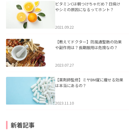
ビタミンCは朝つけちゃだめ？日焼け
やシミの原因になるってホント？
2021.09.22
【教えてドクター】防風通聖散の効果
や副作用は？長期服用は危険なの？
2023.07.27
【薬剤師監修】ミヤBM錠に痩せる効果
は本当にあるの？
2023.11.10
新着記事