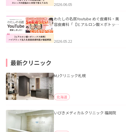
2026.06.05
わたしの名医Youtube めぐ皮膚科・美
容皮膚科「【ヒアルロン酸×ボトック
ス併用】ハイブリッド注入を美容皮膚
科医が徹底解説」を公開いたしまし
た。
2026.05.22
最新クリニック
MJクリニック札幌
北海道
いびきメディカルクリニック 福岡院