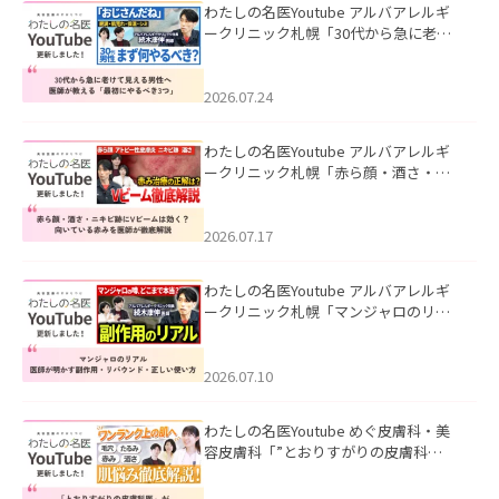
わたしの名医Youtube アルバアレルギ
ークリニック札幌「30代から急に老け
て見える男性へ｜医師が教える「最初
にやるべき3つ」」を公開いたしまし
た。
2026.07.24
わたしの名医Youtube アルバアレルギ
ークリニック札幌「赤ら顔・酒さ・ニ
キビ跡にVビームは効く？向いている赤
みを医師が徹底解説」を公開いたしま
した。
2026.07.17
わたしの名医Youtube アルバアレルギ
ークリニック札幌「マンジャロのリア
ル｜医師が明かす副作用・リバウン
ド・正しい使い方」を公開いたしまし
た。
2026.07.10
わたしの名医Youtube めぐ皮膚科・美
容皮膚科「”とおりすがりの皮膚科
医”がスレッズの肌悩みに本気で答えて
みた」を公開いたしました。