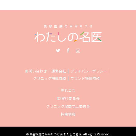
Twitter
Facebook
Instagram
お問い合わせ
運営会社
プライバシーポリシー
クリニック掲載依頼
ブランド掲載依頼
売れコス
DX実行委員長
クリニック収益向上委員会
採用情報
©
美容医療のかかりつけ医 わたしの名医
. All Rights Reserved.