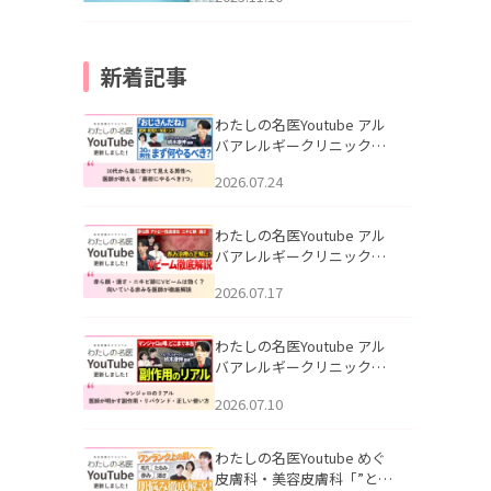
新着記事
わたしの名医Youtube アル
バアレルギークリニック札
幌「30代から急に老けて見
2026.07.24
える男性へ｜医師が教える
「最初にやるべき3つ」」を
公開いたしました。
わたしの名医Youtube アル
バアレルギークリニック札
幌「赤ら顔・酒さ・ニキビ
2026.07.17
跡にVビームは効く？向いて
いる赤みを医師が徹底解
説」を公開いたしました。
わたしの名医Youtube アル
バアレルギークリニック札
幌「マンジャロのリアル｜
2026.07.10
医師が明かす副作用・リバ
ウンド・正しい使い方」を
公開いたしました。
わたしの名医Youtube めぐ
皮膚科・美容皮膚科「”とお