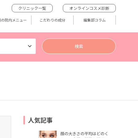
クリニック一覧
オンラインコスメ診断
題の院内メニュー
こだわりの成分
編集部コラム
人気記事
顔の大きさの平均はどのく