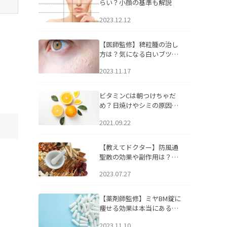
らい？小顔の基準も解説
2023.12.12
【医師監修】稗粒腫の治し
方は？気になる白いブツブ
ツの原因と自宅でできるケ
2023.11.17
アについて
ビタミンCは朝つけちゃだ
め？日焼けやシミの原因に
なるってホント？
2021.09.22
【教えてドクター】防風通
聖散の効果や副作用は？長
期服用は危険なの？
2023.07.27
【薬剤師監修】ミヤBM錠に
痩せる効果は本当にある
の？
2023.11.10