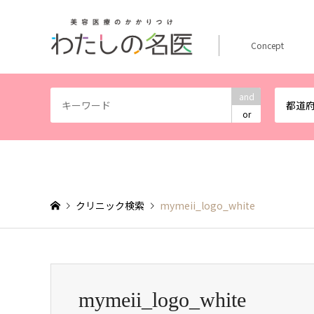
Concept
and
都道
or
クリニック検索
mymeii_logo_white
mymeii_logo_white