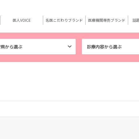
医人VOICE
名医こだわりブランド
医療機関専売ブランド
話
府県から選ぶ
診療内容から選ぶ