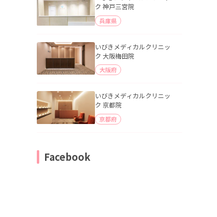
ク 神戸三宮院
兵庫県
いびきメディカルクリニッ
ク 大阪梅田院
大阪府
いびきメディカルクリニッ
ク 京都院
京都府
Facebook