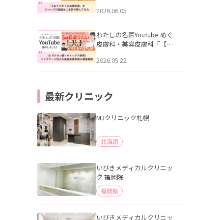
りすがりの皮膚科医”がスレ
2026.06.05
ッズの肌悩みに本気で答え
てみた」を公開いたしまし
た。
わたしの名医Youtube めぐ
皮膚科・美容皮膚科「【ヒ
アルロン酸×ボトックス併
2026.05.22
用】ハイブリッド注入を美
容皮膚科医が徹底解説」を
公開いたしました。
最新クリニック
MJクリニック札幌
北海道
いびきメディカルクリニッ
ク 福岡院
福岡県
いびきメディカルクリニッ