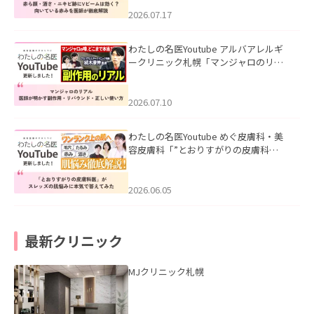
みを医師が徹底解説」を公開いたしま
した。
2026.07.17
わたしの名医Youtube アルバアレルギ
ークリニック札幌「マンジャロのリア
ル｜医師が明かす副作用・リバウン
ド・正しい使い方」を公開いたしまし
た。
2026.07.10
わたしの名医Youtube めぐ皮膚科・美
容皮膚科「”とおりすがりの皮膚科
医”がスレッズの肌悩みに本気で答えて
みた」を公開いたしました。
2026.06.05
最新クリニック
MJクリニック札幌