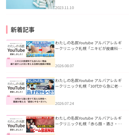
2023.11.10
新着記事
わたしの名医Youtube アルバアレルギ
ークリニック札幌「ニキビが皮膚科で
も治らない理由｜繰り返す人が次に考
える治療を医師が解説」を公開いたし
ました。
2026.08.07
わたしの名医Youtube アルバアレルギ
ークリニック札幌「30代から急に老け
て見える男性へ｜医師が教える「最初
にやるべき3つ」」を公開いたしまし
た。
2026.07.24
わたしの名医Youtube アルバアレルギ
ークリニック札幌「赤ら顔・酒さ・ニ
キビ跡にVビームは効く？向いている赤