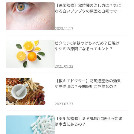
【医師監修】稗粒腫の治し方は？気に
なる白いブツブツの原因と自宅ででき
るケアについて
2023.11.17
ビタミンCは朝つけちゃだめ？日焼け
やシミの原因になるってホント？
2021.09.22
【教えてドクター】防風通聖散の効果
や副作用は？長期服用は危険なの？
2023.07.27
【薬剤師監修】ミヤBM錠に痩せる効果
は本当にあるの？