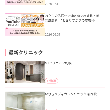
た。
2026.07.10
わたしの名医Youtube めぐ皮膚科・美
容皮膚科「”とおりすがりの皮膚科
医”がスレッズの肌悩みに本気で答えて
みた」を公開いたしました。
2026.06.05
最新クリニック
MJクリニック札幌
北海道
いびきメディカルクリニック 福岡院