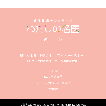
Twitter
Facebook
Instagram
お問い合わせ
運営会社
プライバシーポリシー
クリニック掲載依頼
ブランド掲載依頼
売れコス
DX実行委員長
クリニック収益向上委員会
採用情報
©
美容医療のかかりつけ医 わたしの名医
. All Rights Reserved.