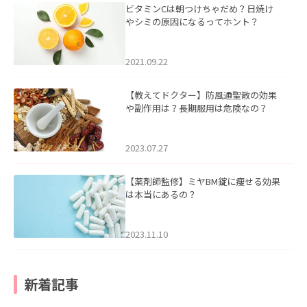
ビタミンCは朝つけちゃだめ？日焼け
やシミの原因になるってホント？
2021.09.22
【教えてドクター】防風通聖散の効果
や副作用は？長期服用は危険なの？
2023.07.27
【薬剤師監修】ミヤBM錠に痩せる効果
は本当にあるの？
2023.11.10
新着記事