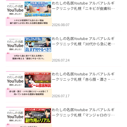
わたしの名医Youtube アルバアレルギ
ークリニック札幌「ニキビが皮膚科で
も治らない理由｜繰り返す人が次に考
える治療を医師が解説」を公開いたし
ました。
2026.08.07
わたしの名医Youtube アルバアレルギ
ークリニック札幌「30代から急に老け
て見える男性へ｜医師が教える「最初
にやるべき3つ」」を公開いたしまし
た。
2026.07.24
わたしの名医Youtube アルバアレルギ
ークリニック札幌「赤ら顔・酒さ・ニ
キビ跡にVビームは効く？向いている赤
みを医師が徹底解説」を公開いたしま
した。
2026.07.17
わたしの名医Youtube アルバアレルギ
ークリニック札幌「マンジャロのリア
ル｜医師が明かす副作用・リバウン
ド・正しい使い方」を公開いたしまし