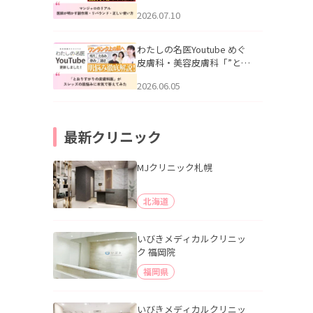
幌「マンジャロのリアル｜
2026.07.10
医師が明かす副作用・リバ
ウンド・正しい使い方」を
公開いたしました。
わたしの名医Youtube めぐ
皮膚科・美容皮膚科「”とお
りすがりの皮膚科医”がスレ
2026.06.05
ッズの肌悩みに本気で答え
てみた」を公開いたしまし
た。
最新クリニック
MJクリニック札幌
北海道
いびきメディカルクリニッ
ク 福岡院
福岡県
いびきメディカルクリニッ