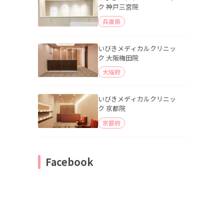
ク 神戸三宮院
兵庫県
いびきメディカルクリニッ
ク 大阪梅田院
大阪府
いびきメディカルクリニッ
ク 京都院
京都府
Facebook