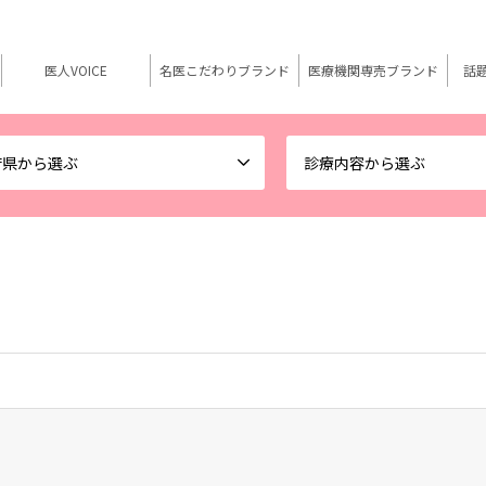
医人VOICE
名医こだわりブランド
医療機関専売ブランド
話
府県から選ぶ
診療内容から選ぶ