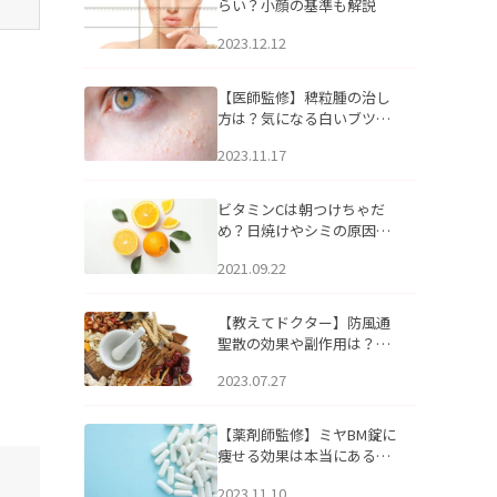
らい？小顔の基準も解説
2023.12.12
【医師監修】稗粒腫の治し
方は？気になる白いブツブ
ツの原因と自宅でできるケ
2023.11.17
アについて
ビタミンCは朝つけちゃだ
め？日焼けやシミの原因に
なるってホント？
2021.09.22
【教えてドクター】防風通
聖散の効果や副作用は？長
期服用は危険なの？
2023.07.27
【薬剤師監修】ミヤBM錠に
痩せる効果は本当にある
の？
2023.11.10