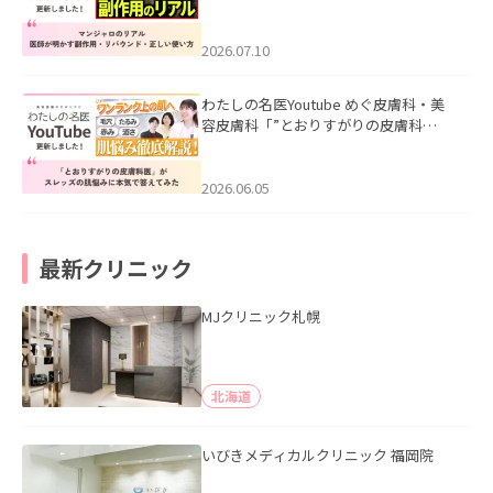
ル｜医師が明かす副作用・リバウン
ド・正しい使い方」を公開いたしまし
た。
2026.07.10
わたしの名医Youtube めぐ皮膚科・美
容皮膚科「”とおりすがりの皮膚科
医”がスレッズの肌悩みに本気で答えて
みた」を公開いたしました。
2026.06.05
最新クリニック
MJクリニック札幌
北海道
いびきメディカルクリニック 福岡院