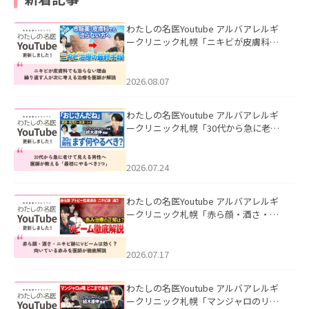
わたしの名医Youtube アルバアレルギ
ークリニック札幌「ニキビが皮膚科で
も治らない理由｜繰り返す人が次に考
える治療を医師が解説」を公開いたし
ました。
2026.08.07
わたしの名医Youtube アルバアレルギ
ークリニック札幌「30代から急に老け
て見える男性へ｜医師が教える「最初
にやるべき3つ」」を公開いたしまし
た。
2026.07.24
わたしの名医Youtube アルバアレルギ
ークリニック札幌「赤ら顔・酒さ・ニ
キビ跡にVビームは効く？向いている赤
みを医師が徹底解説」を公開いたしま
した。
2026.07.17
わたしの名医Youtube アルバアレルギ
ークリニック札幌「マンジャロのリア