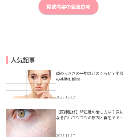
掲載内容の変更依頼
人気記事
顔の大きさの平均はどのくらい？小顔
の基準も解説
2023.12.12
【医師監修】稗粒腫の治し方は？気に
なる白いブツブツの原因と自宅ででき
るケアについて
2023.11.17