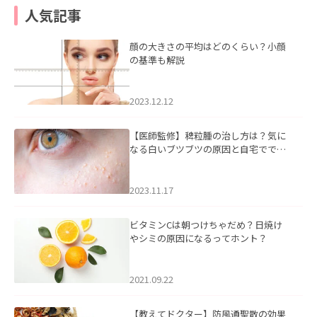
人気記事
顔の大きさの平均はどのくらい？小顔
の基準も解説
2023.12.12
【医師監修】稗粒腫の治し方は？気に
なる白いブツブツの原因と自宅ででき
るケアについて
2023.11.17
ビタミンCは朝つけちゃだめ？日焼け
やシミの原因になるってホント？
2021.09.22
【教えてドクター】防風通聖散の効果