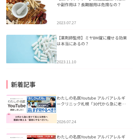
や副作用は？長期服用は危険なの？
2023.07.27
【薬剤師監修】ミヤBM錠に痩せる効果
は本当にあるの？
2023.11.10
新着記事
わたしの名医Youtube アルバアレルギ
ークリニック札幌「30代から急に老け
て見える男性へ｜医師が教える「最初
にやるべき3つ」」を公開いたしまし
た。
2026.07.24
わたしの名医Youtube アルバアレルギ