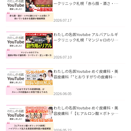
ークリニック札幌「赤ら顔・酒さ・ニ
キビ跡にVビームは効く？向いている赤
みを医師が徹底解説」を公開いたしま
した。
2026.07.17
わたしの名医Youtube アルバアレルギ
ークリニック札幌「マンジャロのリア
ル｜医師が明かす副作用・リバウン
ド・正しい使い方」を公開いたしまし
た。
2026.07.10
わたしの名医Youtube めぐ皮膚科・美
容皮膚科「”とおりすがりの皮膚科
医”がスレッズの肌悩みに本気で答えて
みた」を公開いたしました。
2026.06.05
わたしの名医Youtube めぐ皮膚科・美
容皮膚科「【ヒアルロン酸×ボトック
ス併用】ハイブリッド注入を美容皮膚
科医が徹底解説」を公開いたしまし
た。
2026.05.22